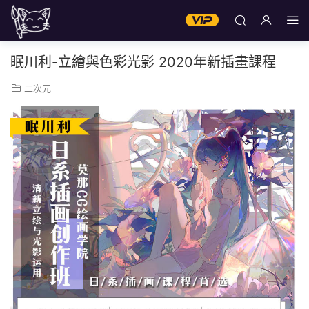
眠川利-立繪與色彩光影 2020年新插畫課程
二次元