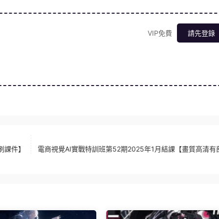
VIP免費
請先登錄
筆刷課件】
電商視覺AI實戰特訓班第52期2025年1月結課【畫質高清有