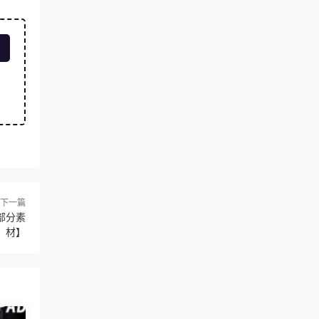
下一篇
部分素
材】