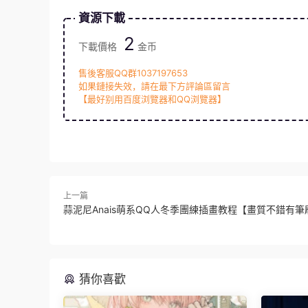
資源下載
2
下載價格
金币
售後客服QQ群1037197653
如果鏈接失效，請在最下方評論區留言
【最好别用百度浏覽器和QQ浏覽器】
上一篇
蒜泥尼Anais萌系QQ人冬季團練插畫教程【畫質不錯有
猜你喜歡