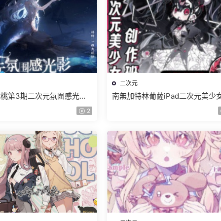
二次元
桃第3期二次元氛圍感光影
南無加特林葡薩iPad二次元美少
024【畫質高清隻有視頻】
作班2024【畫質高清隻有視頻】
2