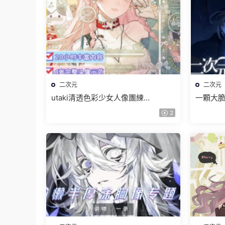
二次元
二次元
utaki清透色彩少女人像團練
一顆大脆
2025【畫質高清隻有視頻】
特訓班2
2