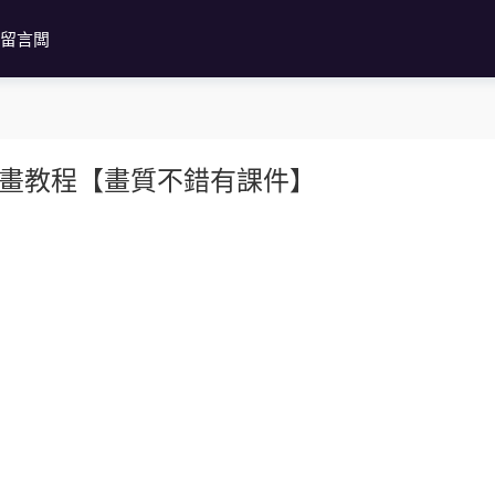
留言闆
插畫教程【畫質不錯有課件】