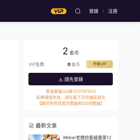
登錄
注冊
2
金币
VIP免費
0
金币
升級VIP
請先登錄
售後客服QQ群1037197653
如果鏈接失效，請在最下方評論區留言
【最好别用百度浏覽器和QQ浏覽器】
最新文章
Weber老魏拾藝繪畫第12