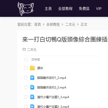
主頁
全部教程
免費區
VIP
當前位置：
首頁
全部教程
二次元
正文
來一打白切鴨Q版頭像綜合團練
二次元