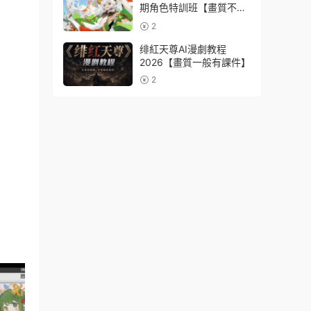
期角色特訓班【畫質不錯
隻有視頻】
2
绯紅天尊AI漫劇教程
2026【畫質一般有課件】
2