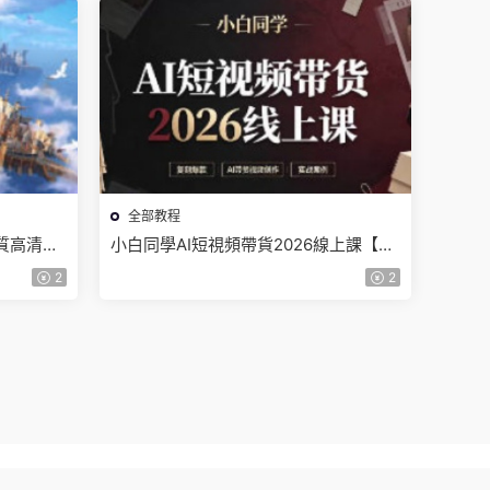
全部教程
質高清有
小白同學AI短視頻帶貨2026線上課【畫
質不錯有素材】
2
2