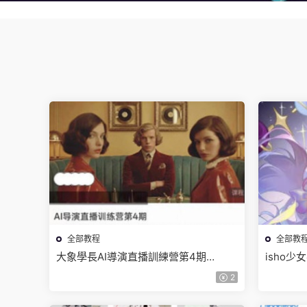
全部教程
全部教
大象學長AI導演直播訓練營第4期
isho
2026【畫質高清有資料】
清隻有視
2