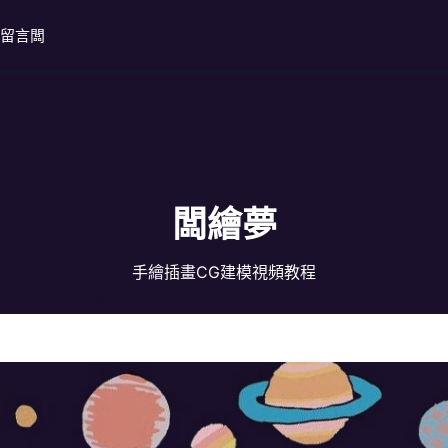
留言闆
闆繪夢
手繪插畫CG建模視頻教程