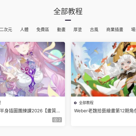
全部教程
二次元
人體
免費區
動畫
厚塗
古風
商業插畫
場
程
全部教程
少女半身插圖團練課2026【畫質高
Weber老魏拾藝繪畫第12期
頻】
【畫質不錯隻有視頻】
2