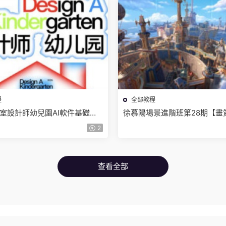
程
全部教程
室設計師幼兒園AI軟件基礎課
徐慕陽場景進階班第28期【畫
【畫質不錯有素材】
資料】
2
查看全部