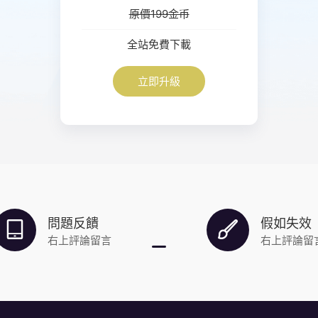
原價199金币
全站免費下載
立即升級
問題反饋
假如失效
右上評論留言
右上評論留