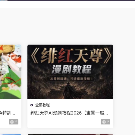
全部教程
角色特訓班
绯紅天尊AI漫劇教程2026【畫質一般有
課件】
2
2