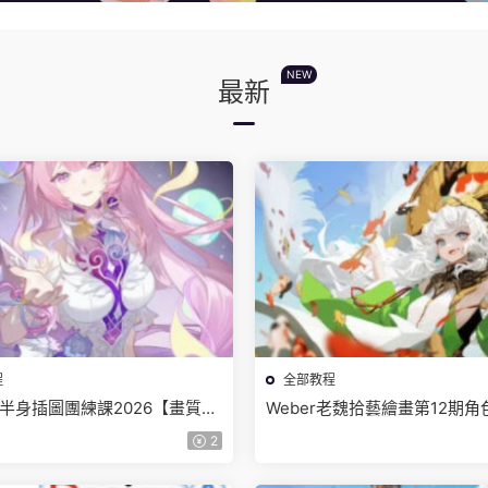
NEW
最新
程
全部教程
少女半身插圖團練課2026【畫質高
Weber老魏拾藝繪畫第12期
頻】
【畫質不錯隻有視頻】
2