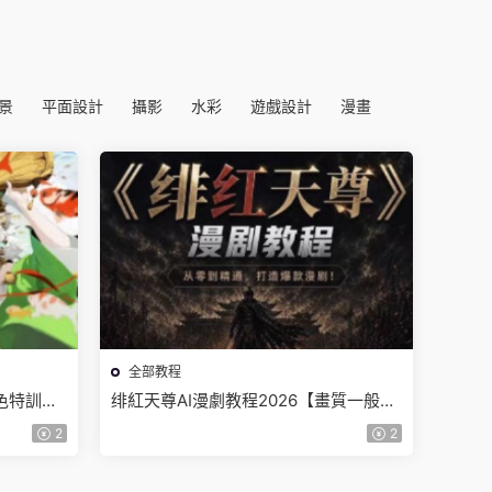
景
平面設計
攝影
水彩
遊戲設計
漫畫
全部教程
角色特訓班
绯紅天尊AI漫劇教程2026【畫質一般有
課件】
2
2