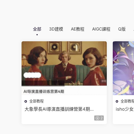
全部
3D建模
AE教程
AIGC課程
Q版
全部教程
全部教
大象學長AI導演直播訓練營第4期
isho
2026【畫質高清有資料】
清隻有視
2