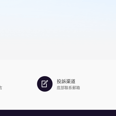
投訴渠道
言
底部聯系郵箱