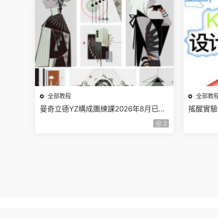
全部教程
全部教
曼奇立德YZ構成團練課2026年8月已結
搖醒實驗
課【畫質高清有課件】
2025
2