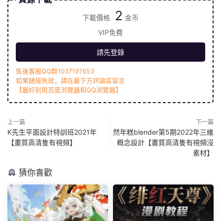
2
下載價格
金币
VIP免費
請先登錄
售後客服QQ群1037197653
如果鏈接失效，請在最下方評論區留言
【最好别用百度浏覽器和QQ浏覽器】
上一篇
下一篇
K先生平面設計特訓班2021年
然年糕blender第5期2022年三維
【畫質高清隻有視頻】
概念設計【畫質高清隻有視頻沒
素材】
猜你喜歡