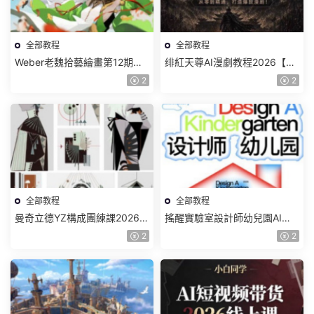
全部教程
全部教程
Weber老魏拾藝繪畫第12期角
绯紅天尊AI漫劇教程2026【畫
色特訓班【畫質不錯隻有視
質一般有課件】
2
2
頻】
全部教程
全部教程
曼奇立德YZ構成團練課2026年
搖醒實驗室設計師幼兒園AI軟
8月已結課【畫質高清有課件】
件基礎課2025【畫質不錯有素
2
2
材】