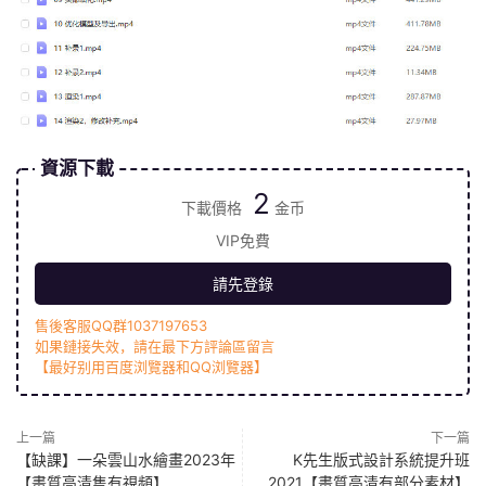
資源下載
2
下載價格
金币
VIP免費
請先登錄
售後客服QQ群1037197653
如果鏈接失效，請在最下方評論區留言
【最好别用百度浏覽器和QQ浏覽器】
上一篇
下一篇
【缺課】一朵雲山水繪畫2023年
K先生版式設計系統提升班
【畫質高清隻有視頻】
2021【畫質高清有部分素材】