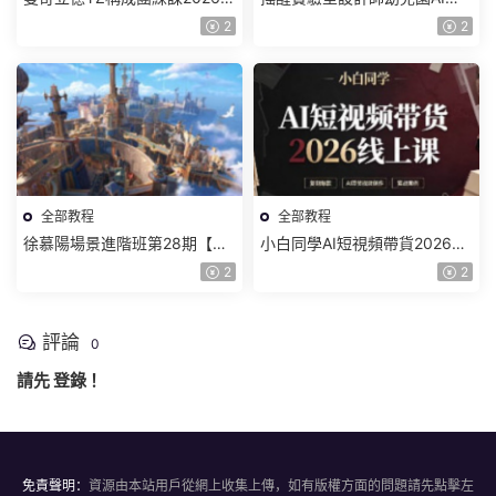
8月已結課【畫質高清有課件】
件基礎課2025【畫質不錯有素
2
2
材】
全部教程
全部教程
徐慕陽場景進階班第28期【畫
小白同學AI短視頻帶貨2026線
質高清有資料】
上課【畫質不錯有素材】
2
2
評論
0
請先
登錄
！
免責聲明：
資源由本站用戶從網上收集上傳，如有版權方面的問題請先點擊左