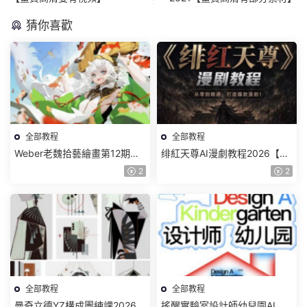
猜你喜歡
全部教程
全部教程
Weber老魏拾藝繪畫第12期角
绯紅天尊AI漫劇教程2026【畫
色特訓班【畫質不錯隻有視
質一般有課件】
2
2
頻】
全部教程
全部教程
曼奇立德YZ構成團練課2026年
搖醒實驗室設計師幼兒園AI軟