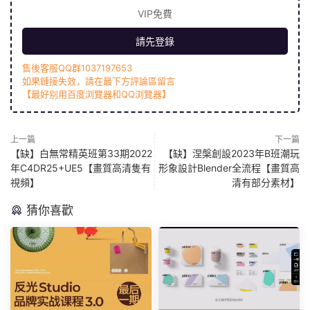
VIP免費
請先登錄
售後客服QQ群1037197653
如果鏈接失效，請在最下方評論區留言
【最好别用百度浏覽器和QQ浏覽器】
上一篇
下一篇
【缺】白無常精英班第33期2022
【缺】涅槃創設2023年B班潮玩
年C4DR25+UE5【畫質高清隻有
形象設計Blender全流程【畫質高
視頻】
清有部分素材】
猜你喜歡