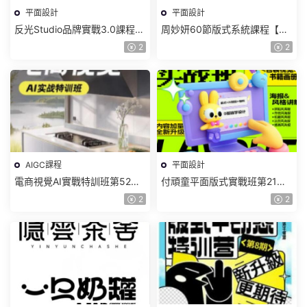
平面設計
平面設計
反光Studio品牌實戰3.0課程
周妙妍60節版式系統課程【畫
2025年【畫質還可以有課件】
質一般有素材】
2
2
AIGC課程
平面設計
電商視覺AI實戰特訓班第52期
付頑童平面版式實戰班第21期
2025年1月結課【畫質高清有
2024【畫質高清隻有視頻】
2
2
部分素材】