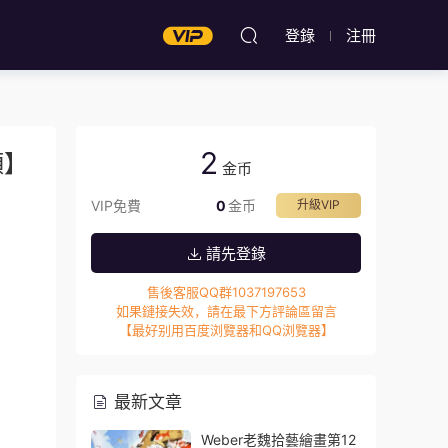
登錄
注冊
2
頻】
金币
VIP免費
0
金币
升級VIP
請先登錄
售後客服QQ群1037197653
如果鏈接失效，請在最下方評論區留言
【最好别用百度浏覽器和QQ浏覽器】
最新文章
Weber老魏拾藝繪畫第12