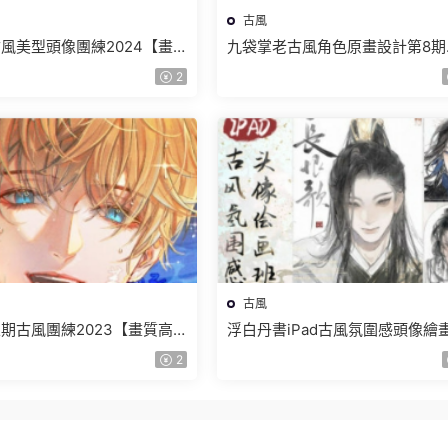
古風
風美型頭像團練2024【畫
九袋掌老古風角色原畫設計第8期
隻有視頻】
【畫質高清隻有視頻】
2
古風
期古風團練2023【畫質高
浮白丹書iPad古風氛圍感頭像繪
刷】
2024【畫質高清隻有視頻】
2