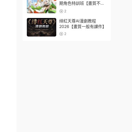
期角色特訓班【畫質不錯
隻有視頻】
2
绯紅天尊AI漫劇教程
2026【畫質一般有課件】
2