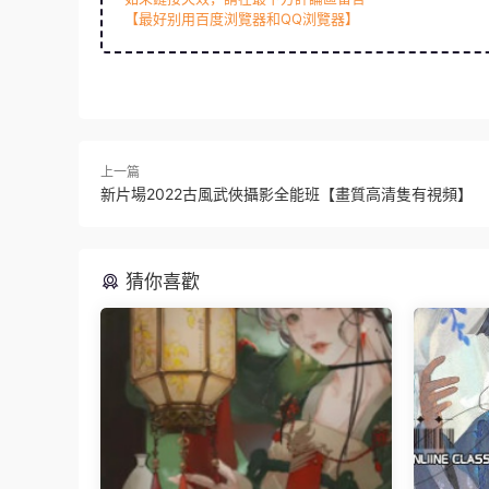
【最好别用百度浏覽器和QQ浏覽器】
上一篇
新片場2022古風武俠攝影全能班【畫質高清隻有視頻】
猜你喜歡