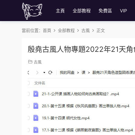
主頁
全部教程
免費區
VIP
當前位置：
首頁
全部教程
古風
正文
殷堯古風人物專題2022年21天
古風