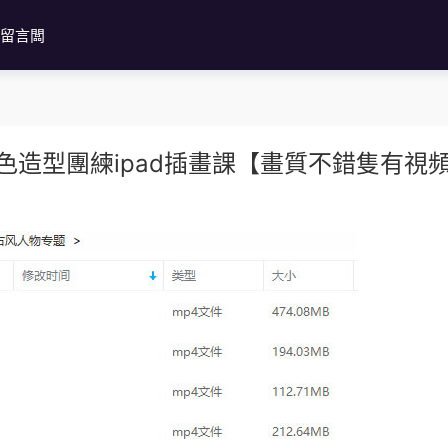
留言闆
角色造型團練ipad插畫課【畫質不錯隻有視