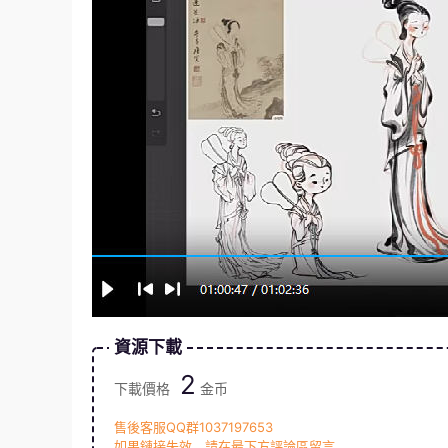
資源下載
2
下載價格
金币
售後客服QQ群1037197653
如果鏈接失效，請在最下方評論區留言