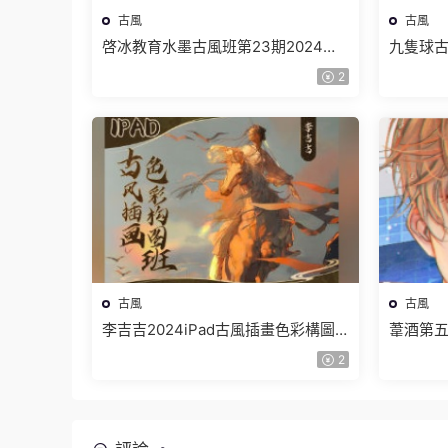
古風
古風
啓冰教育水墨古風班第23期2024年
九隻球古
結課【畫質高清隻有視頻】
質高清
2
古風
古風
李吉吉2024iPad古風插畫色彩構圖
葦酒第五
班【畫質高清隻有視頻】
清有筆
2