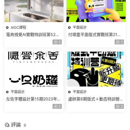
AIGC課程
平面設計
電商視覺AI實戰特訓班第52期
付頑童平面版式實戰班第21期
2025年1月結課【畫質高清有
2024【畫質高清隻有視頻】
2
2
部分素材】
平面設計
平面設計
左佐字體設計第15期2023年
盧帥第8期版式＋動态特訓營
【畫質還行有大部分素材】
【畫質高清有大部分素材】
2
2
評論
0