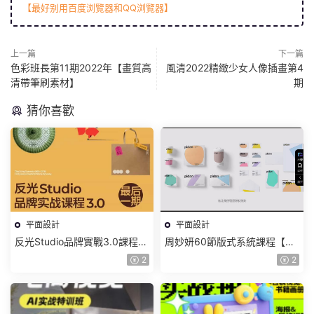
【最好别用百度浏覽器和QQ浏覽器】
上一篇
下一篇
色彩班長第11期2022年【畫質高
風清2022精緻少女人像插畫第4
清帶筆刷素材】
期
猜你喜歡
平面設計
平面設計
反光Studio品牌實戰3.0課程
周妙妍60節版式系統課程【畫
2025年【畫質還可以有課件】
質一般有素材】
2
2