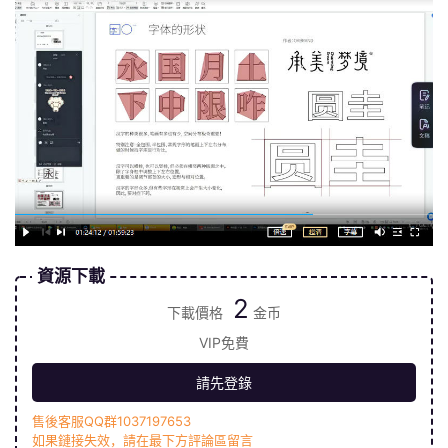
資源下載
2
下載價格
金币
VIP免費
請先登錄
售後客服QQ群1037197653
如果鏈接失效，請在最下方評論區留言