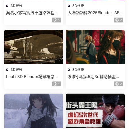
3D建模
3D建模
吳名小夥寫實汽車渲染課程
太陽鴿鴿棒2025Blender+AE
2025年結課C4D+OC【畫質高
超級修煉指南【畫質高清有部
2
2
清有素材】
分素材】
3D建模
3D建模
LeoLi 3D Blender場景概念設
哆啦小熙第5期3d輔助插畫班
計班第6期2023年【畫質高清
2023年【畫質不錯有大部分素
2
2
隻有視頻】
材】