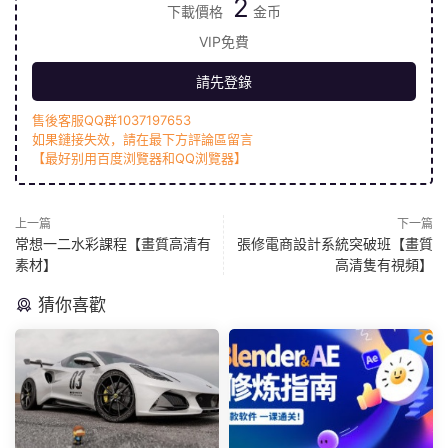
2
下載價格
金币
VIP免費
請先登錄
售後客服QQ群1037197653
如果鏈接失效，請在最下方評論區留言
【最好别用百度浏覽器和QQ浏覽器】
上一篇
下一篇
常想一二水彩課程【畫質高清有
張修電商設計系統突破班【畫質
素材】
高清隻有視頻】
猜你喜歡