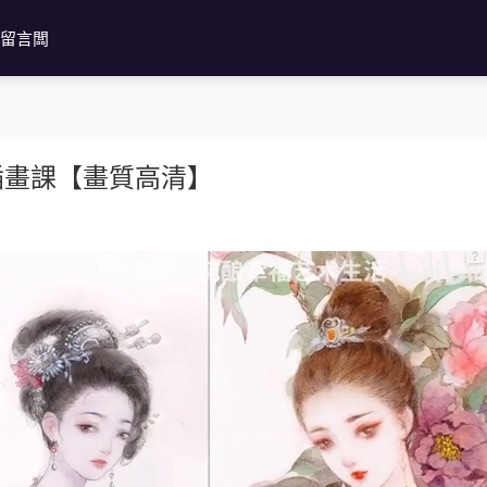
留言闆
插畫課【畫質高清】