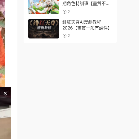
期角色特訓班【畫質不錯
隻有視頻】
2
绯紅天尊AI漫劇教程
2026【畫質一般有課件】
2