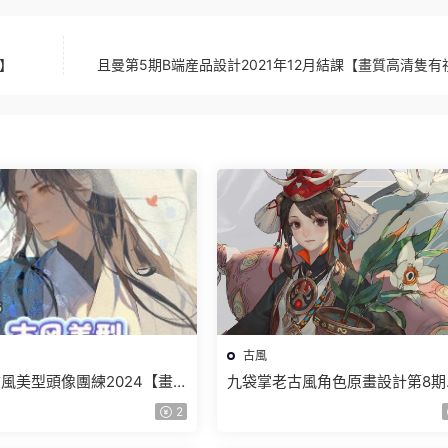
材】
且曼第5期B端産品設計2021年12月結課【畫質高清隻有
古風
風美型頭像團練2024【畫
九袋掌老古風角色原畫設計第8期
隻有視頻】
【畫質高清隻有視頻】
2