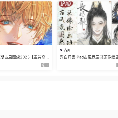
古風
期古風團練2023【畫質高
浮白丹書iPad古風氛圍感頭像繪
刷】
2024【畫質高清隻有視頻】
2