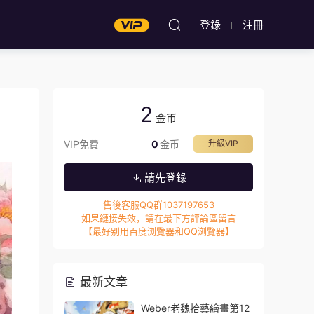
登錄
注冊
2
金币
VIP免費
0
金币
升級VIP
請先登錄
售後客服QQ群1037197653
如果鏈接失效，請在最下方評論區留言
【最好别用百度浏覽器和QQ浏覽器】
最新文章
Weber老魏拾藝繪畫第12