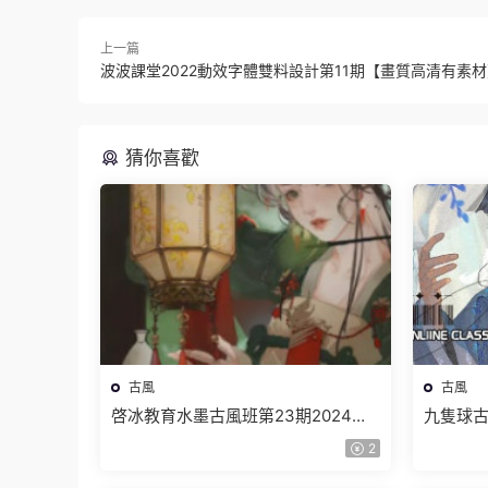
上一篇
波波課堂2022動效字體雙料設計第11期【畫質高清有素
猜你喜歡
古風
古風
啓冰教育水墨古風班第23期2024年
九隻球古
結課【畫質高清隻有視頻】
質高清
2