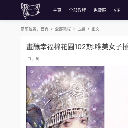
主頁
全部教程
免費區
VIP
當前位置：
首頁
全部教程
古風
正文
畫釀幸福棉花圃102期:唯美女子
古風