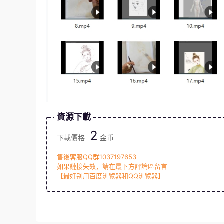
資源下載
2
下載價格
金币
售後客服QQ群1037197653
如果鏈接失效，請在最下方評論區留言
【最好别用百度浏覽器和QQ浏覽器】