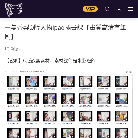
一隻香梨Q版人物Ipad插畫課【畫質高清有筆
刷】
Q版
【說明】Q版課無素材，素材課件是水彩班的