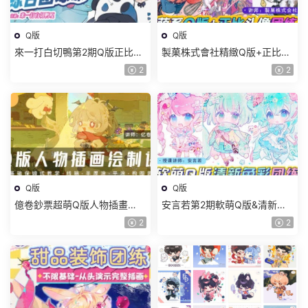
Q版
Q版
來一打白切鴨第2期Q版正比平
製菓株式會社精緻Q版+正比頭
塗少女頭像綜合團練課
像團練2024【畫質高清有筆
2
2
2025【畫質高清有課件沒筆
刷】
刷】
Q版
Q版
億卷鈔票超萌Q版人物插畫
安言若第2期軟萌Q版&清新色
2025【畫質高清隻有視頻】
彩團練2024【畫質高清有課
2
2
件】