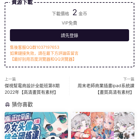
資源下載
2
下載價格
金币
VIP免費
請先登錄
售後客服QQ群1037197653
如果鏈接失效，請在最下方評論區留言
【最好别用百度浏覽器和QQ浏覽器】
上一篇
下一篇
傑視幫電商設計全能班第8期
周末老師商業插畫ipad系統課
2022年【高清畫質有素材】
【畫質高清有素材】
猜你喜歡