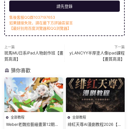
請先登錄
售後客服QQ群1037197653
如果鏈接失效，請在最下方評論區留言
【最好别用百度浏覽器和QQ浏覽器】
上一篇
下一篇
斑馬MU日系iPad人物創作班【畫
yLANCYY半厚塗人像ipad課程
質高清】
【畫質高清】
猜你喜歡
全部教程
全部教程
Weber老魏拾藝繪畫第12期角
绯紅天尊AI漫劇教程2026【畫