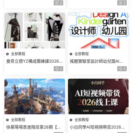
色特訓班【畫質不錯隻有視
質一般有課件】
2
2
頻】
全部教程
全部教程
曼奇立德YZ構成團練課2026年
搖醒實驗室設計師幼兒園AI軟
8月已結課【畫質高清有課件】
件基礎課2025【畫質不錯有素
2
2
材】
全部教程
全部教程
徐慕陽場景進階班第28期【畫
小白同學AI短視頻帶貨2026線
質高清有資料】
上課【畫質不錯有素材】