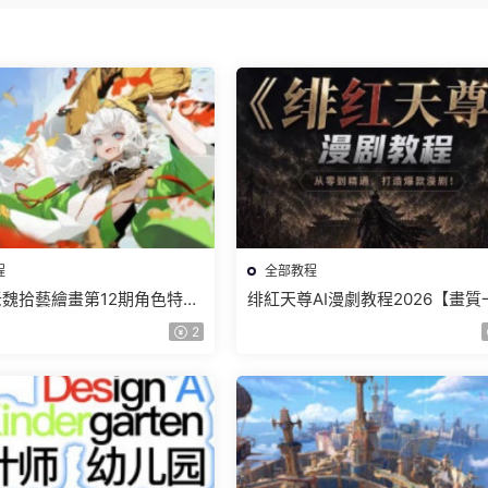
程
全部教程
r老魏拾藝繪畫第12期角色特訓
绯紅天尊AI漫劇教程2026【畫質
質不錯隻有視頻】
有課件】
2