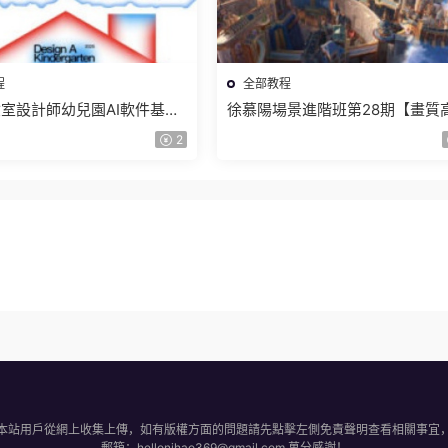
程
全部教程
室設計師幼兒園AI軟件基礎
徐慕陽場景進階班第28期【畫質
5【畫質不錯有素材】
有資料】
2
本站用戶從網上收集上傳，如有版權方面的問題請先點擊左側免責聲明查看相關事宜
郵箱：hellonihao369@gmail.com 萬分感謝！