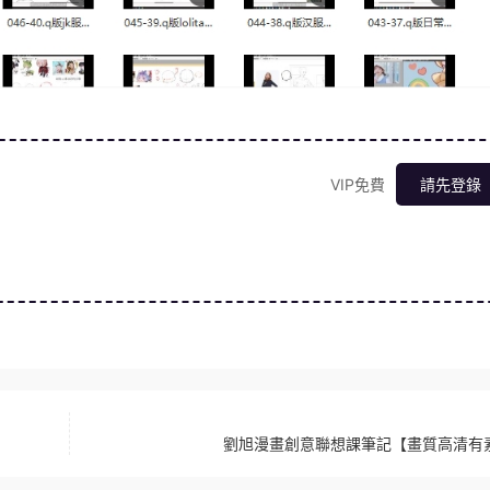
VIP免費
請先登錄
劉旭漫畫創意聯想課筆記【畫質高清有