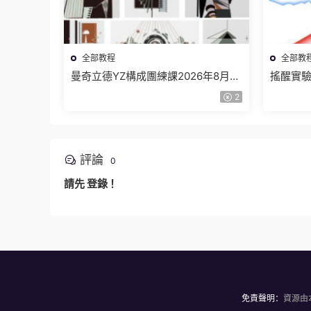
全部教程
全部教
曼奇立德YZ構成團練課2026年8月已
搖醒實驗
結課【畫質高清有課件】
課202
2
評論
0
請先
登錄
！
免責聲明：
資源由