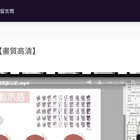
留言闆
課【畫質高清】