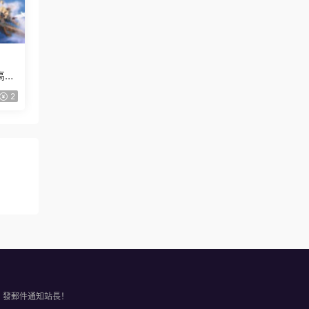
高清
2
，發郵件通知站長！