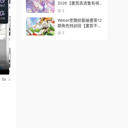
2026【畫質高清隻有視
頻】
2
Weber老魏拾藝繪畫第12
期角色特訓班【畫質不錯
隻有視頻】
2