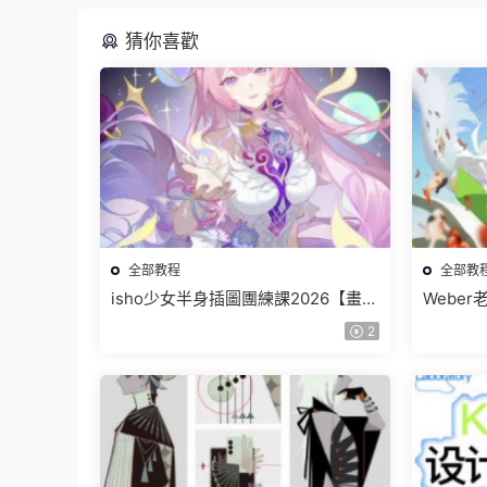
猜你喜歡
全部教程
全部教
isho少女半身插圖團練課2026【畫質
Webe
高清隻有視頻】
班【畫
2