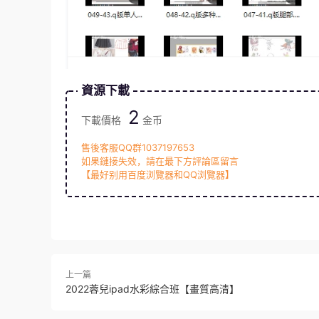
資源下載
2
下載價格
金币
售後客服QQ群1037197653
如果鏈接失效，請在最下方評論區留言
【最好别用百度浏覽器和QQ浏覽器】
上一篇
2022蓉兒ipad水彩綜合班【畫質高清】