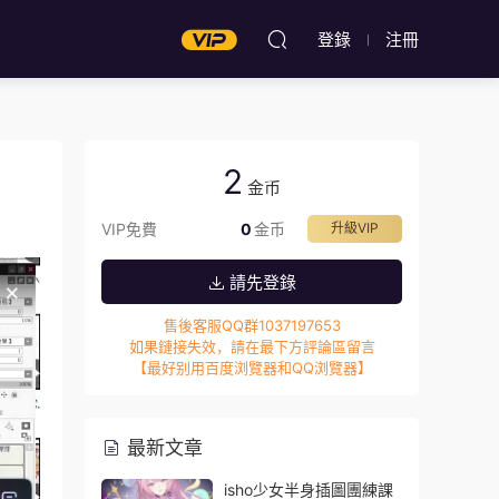
登錄
注冊
2
金币
VIP免費
0
金币
升級VIP
請先登錄
售後客服QQ群1037197653
如果鏈接失效，請在最下方評論區留言
【最好别用百度浏覽器和QQ浏覽器】
最新文章
isho少女半身插圖團練課