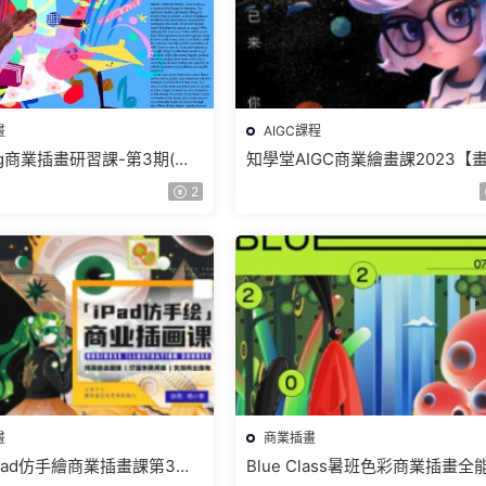
畫
AIGC課程
eng商業插畫研習課-第3期(旁
知學堂AIGC商業繪畫課2023【
畫教程【畫質不錯有筆刷】
高清有部分素材】
2
畫
商業插畫
Pad仿手繪商業插畫課第3期
Blue Class暑班色彩商業插畫全