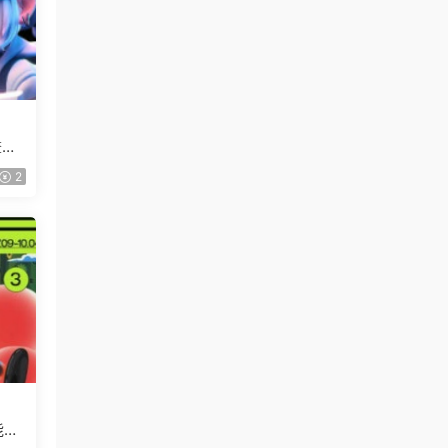
畫質
2
能班