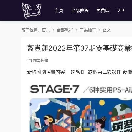
主頁
全部教程
免費區
VIP
當前位置：
首頁
全部教程
商業插畫
正文
藍貴蓮2022年第37期零基礎商
商業插畫
新增國潮插畫内容 【說明】 缺個第三節課件 後