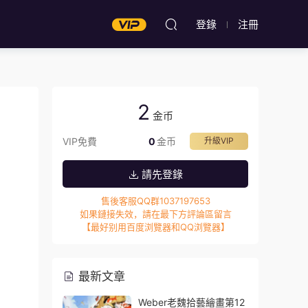
登錄
注冊
2
金币
VIP免費
0
金币
升級VIP
請先登錄
售後客服QQ群1037197653
如果鏈接失效，請在最下方評論區留言
【最好别用百度浏覽器和QQ浏覽器】
最新文章
Weber老魏拾藝繪畫第12