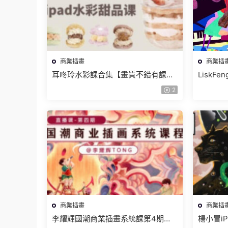
商業插畫
商業插
耳咚玲水彩課合集【畫質不錯有課
LiskF
件】
聽班)插
2
商業插畫
商業插
李耀輝國潮商業插畫系統課第4期
楊小冒i