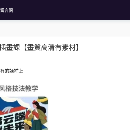
留言闆
業插畫課【畫質高清有素材】
續有的話補上