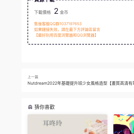
2
下載價格
金币
售後客服QQ群1037197653
如果鏈接失效，請在最下方評論區留言
【最好别用百度浏覽器和QQ浏覽器】
上一篇
Nutdream2022年基礎提升班少女風格造型【畫質高清
猜你喜歡