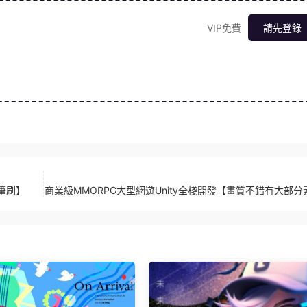
VIP免費
請先登錄
有筆刷】
商業級MMORPG大型網遊Unity全棧開發【畫質不錯有大部分