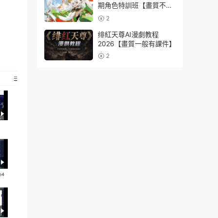
期角色特訓班【畫質不錯
隻有視頻】
2
绯紅天尊AI漫劇教程
2026【畫質一般有課件】
2