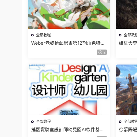
全部教程
全部教
Weber老魏拾藝繪畫第12期角色特訓
绯紅天尊
班【畫質不錯隻有視頻】
有課件
2
全部教程
全部教
搖醒實驗室設計師幼兒園AI軟件基礎
徐慕陽場
課2025【畫質不錯有素材】
有資料