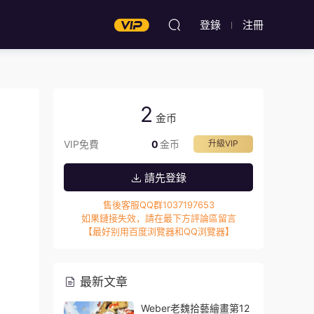
登錄
注冊
2
金币
VIP免費
0
金币
升級VIP
請先登錄
售後客服QQ群1037197653
如果鏈接失效，請在最下方評論區留言
【最好别用百度浏覽器和QQ浏覽器】
最新文章
Weber老魏拾藝繪畫第12