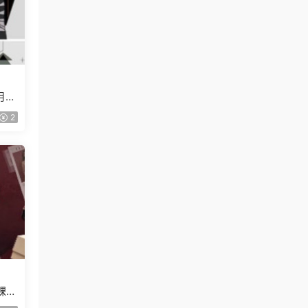
月已
2
課