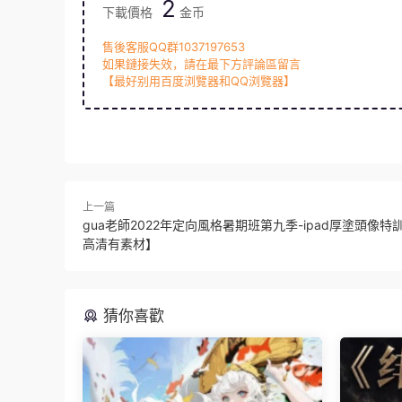
2
下載價格
金币
售後客服QQ群1037197653
如果鏈接失效，請在最下方評論區留言
【最好别用百度浏覽器和QQ浏覽器】
上一篇
gua老師2022年定向風格暑期班第九季-ipad厚塗頭像特
高清有素材】
猜你喜歡