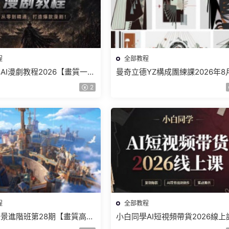
程
全部教程
AI漫劇教程2026【畫質一般
曼奇立德YZ構成團練課2026年8
】
結課【畫質高清有課件】
2
程
全部教程
景進階班第28期【畫質高清
小白同學AI短視頻帶貨2026線上
】
【畫質不錯有素材】