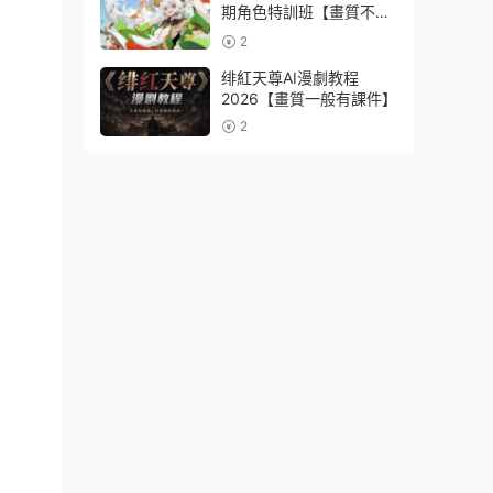
期角色特訓班【畫質不錯
隻有視頻】
2
绯紅天尊AI漫劇教程
2026【畫質一般有課件】
2