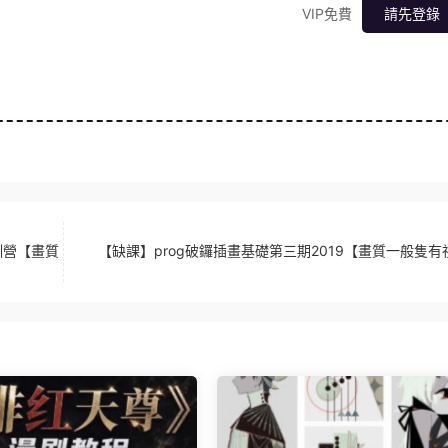
VIP免費
請先登錄
訓營【畫質
【缺課】prog破鑼插畫基礎第三期2019【畫質一般隻有