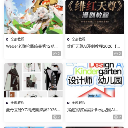
全部教程
全部教程
Weber老魏拾藝繪畫第12期角
绯紅天尊AI漫劇教程2026【畫
色特訓班【畫質不錯隻有視
質一般有課件】
2
2
頻】
全部教程
全部教程
曼奇立德YZ構成團練課2026年
搖醒實驗室設計師幼兒園AI軟
8月已結課【畫質高清有課件】
件基礎課2025【畫質不錯有素
2
2
材】