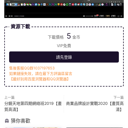
資源下載
5
下載價格
金币
VIP免費
請先登錄
售後客服QQ群1037197653
如果鏈接失效，請在最下方評論區留言
【最好别用百度浏覽器和QQ浏覽器】
上一篇
下一篇
分鏡天地第四期網絡班2019【畫
商業品牌設計實戰2020【畫質高
質高清】
清】
猜你喜歡