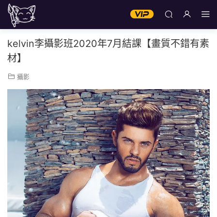
kelvin李攝影班2020年7月結課【畫質不錯有素
材】
攝影