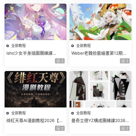
全部教程
全部教程
isho少女半身插圖團練課
Weber老魏拾藝繪畫第12期角
2026【畫質高清隻有視頻】
色特訓班【畫質不錯隻有視
2
2
頻】
全部教程
全部教程
绯紅天尊AI漫劇教程2026【畫
曼奇立德YZ構成團練課2026年
質一般有課件】
8月已結課【畫質高清有課件】
2
2