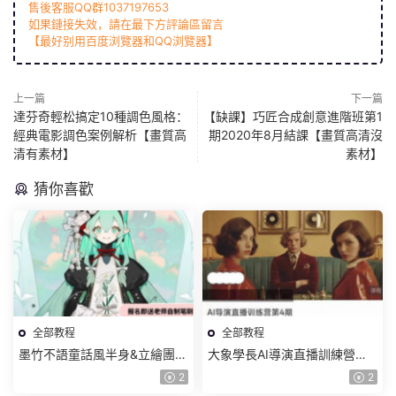
售後客服QQ群1037197653
如果鏈接失效，請在最下方評論區留言
【最好别用百度浏覽器和QQ浏覽器】
上一篇
下一篇
達芬奇輕松搞定10種調色風格：
【缺課】巧匠合成創意進階班第1
經典電影調色案例解析【畫質高
期2020年8月結課【畫質高清沒
清有素材】
素材】
猜你喜歡
全部教程
全部教程
墨竹不語童話風半身&立繪團練
大象學長AI導演直播訓練營第4
課2026【畫質高清有課件筆
期2026【畫質高清有資料】
2
2
刷】