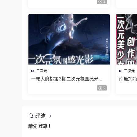
2
二次元
二次元
一顆大脆桃第3期二次元氛圍感光影
南無加特
特訓班2024【畫質高清隻有視頻】
作班20
2
評論
0
請先
登錄
！