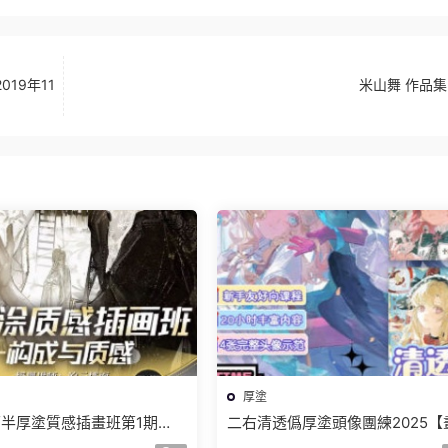
19年11
米山舞 作品集
厚塗
半厚塗質感插畫班第1期
二右清透僞厚塗頭像團練2025【
【畫質高清隻有視頻】
高清有課件和筆刷】