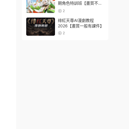
期角色特訓班【畫質不錯
隻有視頻】
2
绯紅天尊AI漫劇教程
2026【畫質一般有課件】
2