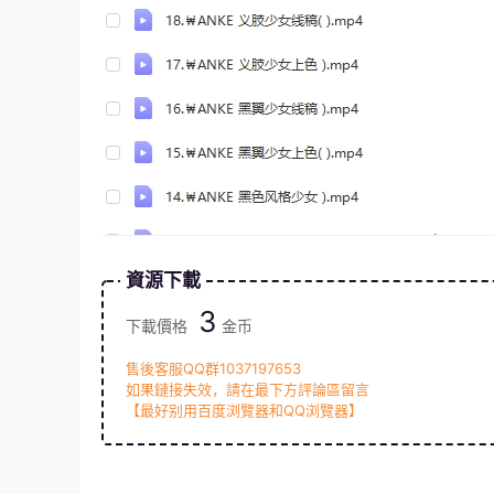
資源下載
3
下載價格
金币
售後客服QQ群1037197653
如果鏈接失效，請在最下方評論區留言
【最好别用百度浏覽器和QQ浏覽器】