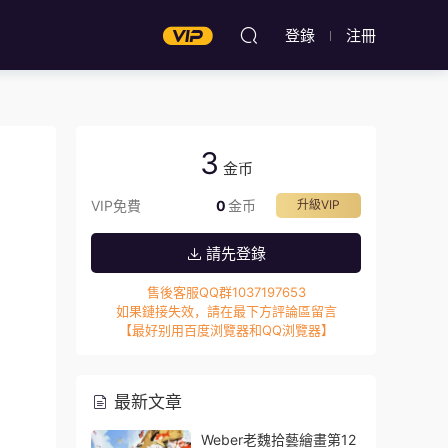
登錄
注冊
3
金币
VIP免費
0
金币
升級VIP
請先登錄
售後客服QQ群1037197653
如果鏈接失效，請在最下方評論區留言
【最好别用百度浏覽器和QQ浏覽器】
最新文章
Weber老魏拾藝繪畫第12