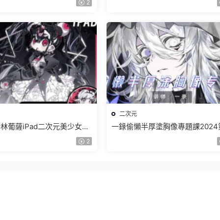
2
二次元
林葡薩iPad二次元美少女創
一錄偷懶半厚塗胸像專題課2024
24【畫質高清隻有視頻】
期【畫質高清隻有視頻】
2