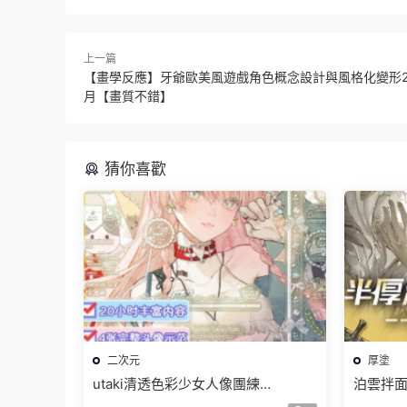
上一篇
【畫學反應】牙爺歐美風遊戲角色概念設計與風格化變形20
月【畫質不錯】
猜你喜歡
二次元
厚塗
utaki清透色彩少女人像團練
泊雲拌面
2025【畫質高清隻有視頻】
2024