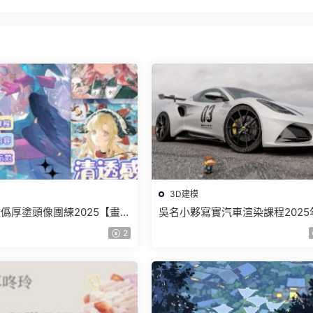
3D建模
僞厚塗頭像團練2025【畫質
吳名小夥寫實汽車渲染課程2025
課件和筆刷】
課C4D+OC【畫質高清有素材】
2