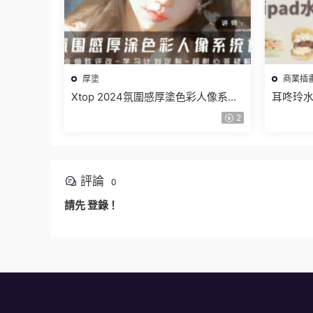
厚塗
商業插
Xtop 2024氛圍感厚塗色彩人像系統
耳咚玲
課【畫質不錯有筆刷】
件】
2
評論
0
請先
登錄
！