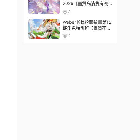
2026【畫質高清隻有視
頻】
2
Weber老魏拾藝繪畫第12
期角色特訓班【畫質不錯
隻有視頻】
2