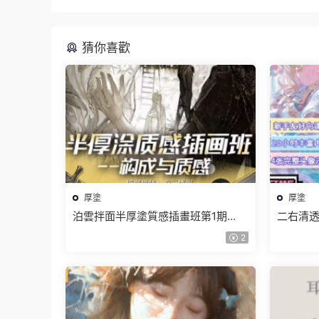
猜你喜歡
厚塗
厚塗
泊雲拌面半厚塗質感插畫班第1期
二右清透
2024【畫質高清隻有視頻】
高清有
2