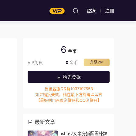
登錄
注冊
6
金币
VIP免費
0
金币
升級VIP
請先登錄
售後客服QQ群1037197653
如果鏈接失效，請在最下方評論區留言
【最好别用百度浏覽器和QQ浏覽器】
最新文章
isho少女半身插圖團練課