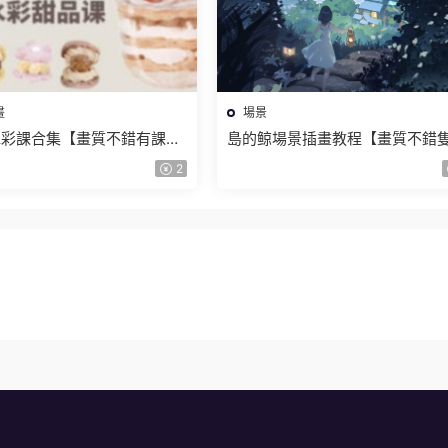
畫
場景
水彩課合集【畫質不錯有課
島的鲸場景插畫教程【畫質不錯
視頻】
2