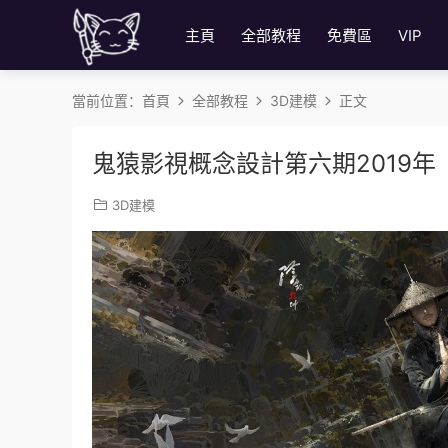
主頁
全部教程
免費區
VIP
當前位置：
首頁
全部教程
3D建模
正文
鬼猿影視概念設計第六期2019
3D建模