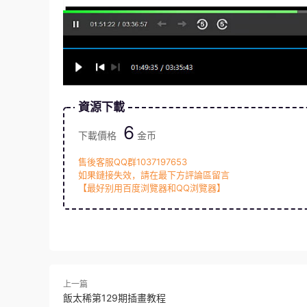
資源下載
6
下載價格
金币
售後客服QQ群1037197653
如果鏈接失效，請在最下方評論區留言
【最好别用百度浏覽器和QQ浏覽器】
上一篇
飯太稀第129期插畫教程