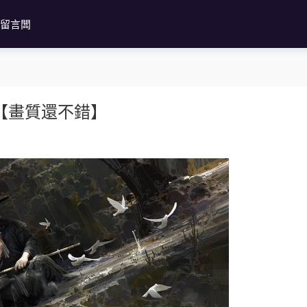
留言闆
年【畫質還不錯】