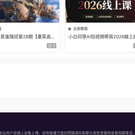
程
全部教程
景進階班第28期【畫質高清
小白同學AI短視頻帶貨2026線上
】
【畫質不錯有素材】
2
本站用戶從網上收集上傳，如有版權方面的問題請先點擊左側免責聲明查看相關事宜