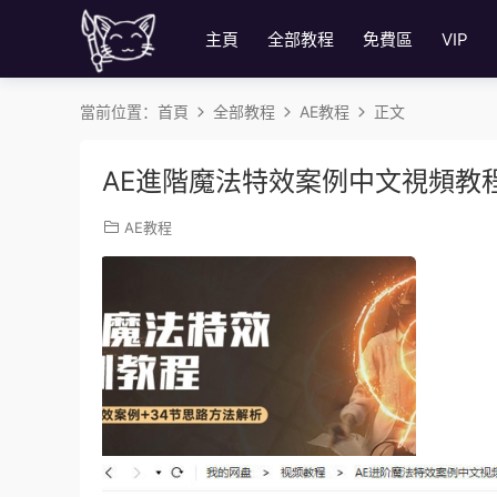
主頁
全部教程
免費區
VIP
當前位置：
首頁
全部教程
AE教程
正文
AE進階魔法特效案例中文視頻教程
AE教程