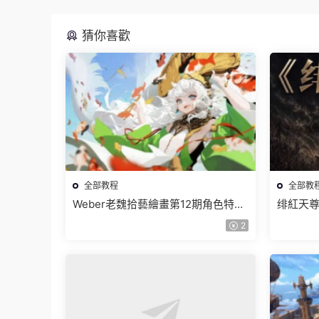
猜你喜歡
全部教程
全部教
Weber老魏拾藝繪畫第12期角色特訓
绯紅天尊
班【畫質不錯隻有視頻】
有課件
2