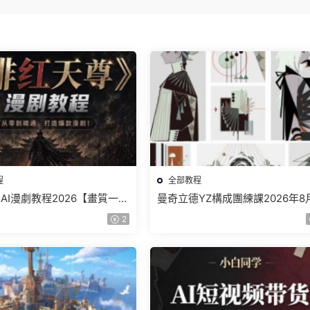
程
全部教程
AI漫劇教程2026【畫質一般
曼奇立德YZ構成團練課2026年8
】
結課【畫質高清有課件】
2