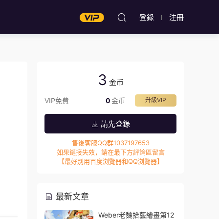
登錄
注冊
3
金币
VIP免費
0
金币
升級VIP
請先登錄
售後客服QQ群1037197653
如果鏈接失效，請在最下方評論區留言
【最好别用百度浏覽器和QQ浏覽器】
最新文章
Weber老魏拾藝繪畫第12