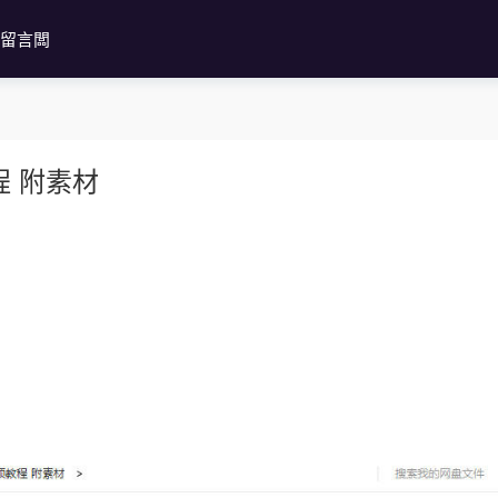
留言闆
 附素材