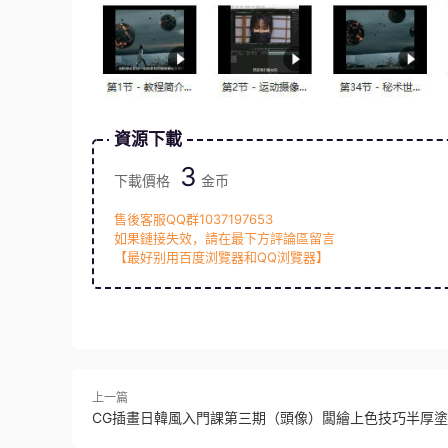
資源下載
3
下載價格
金币
售後客服QQ群1037197653
如果鏈接失效，請在最下方評論區留言
【最好别用百度浏覽器和QQ浏覽器】
上一篇
CG插畫日韓風入門課第三期（頭像）闆繪上色技巧半厚塗