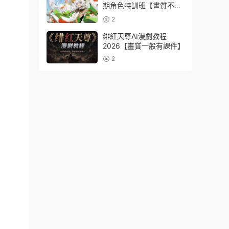
期角色特訓班【畫質不錯
隻有視頻】
2
绯紅天尊AI漫劇教程
2026【畫質一般有課件】
2