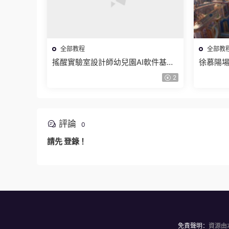
全部教程
全部教
搖醒實驗室設計師幼兒園AI軟件基礎
徐慕陽場
課2025【畫質不錯有素材】
有資料
2
評論
0
請先
登錄
！
免責聲明：
資源由