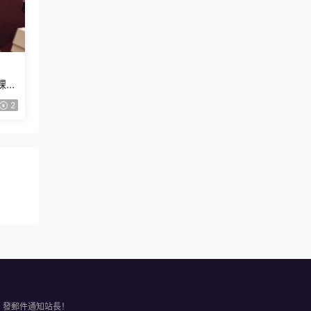
課
2
，發郵件通知站長！