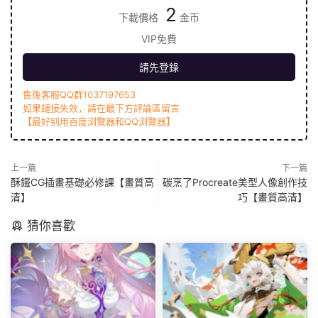
2
下載價格
金币
VIP免費
請先登錄
售後客服QQ群1037197653
如果鏈接失效，請在最下方評論區留言
【最好别用百度浏覽器和QQ浏覽器】
上一篇
下一篇
酥鐵CG插畫基礎必修課【畫質高
碳烹了Procreate美型人像創作技
清】
巧【畫質高清】
猜你喜歡