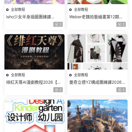
全部教程
全部教程
isho少女半身插圖團練課
Weber老魏拾藝繪畫第12期角
2026【畫質高清隻有視頻】
色特訓班【畫質不錯隻有視
2
2
頻】
全部教程
全部教程
绯紅天尊AI漫劇教程2026【畫
曼奇立德YZ構成團練課2026年
質一般有課件】
8月已結課【畫質高清有課件】
2
2