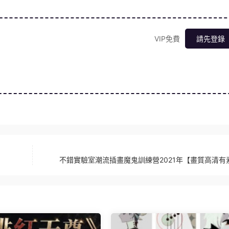
VIP免費
請先登錄
不錯實驗室潮流插畫魔鬼訓練營2021年【畫質高清有