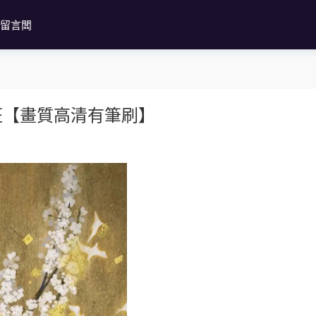
留言闆
班【畫質高清有筆刷】