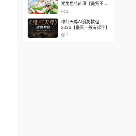
期角色特訓班【畫質不錯
隻有視頻】
2
绯紅天尊AI漫劇教程
2026【畫質一般有課件】
2