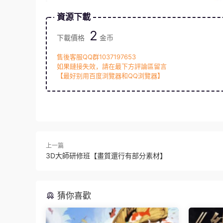
資源下載
2
下載價格
金币
售後客服QQ群1037197653
如果鏈接失效，請在最下方評論區留言
【最好别用百度浏覽器和QQ浏覽器】
上一篇
3D大師研修班【畫質還行有部分素材】
猜你喜歡