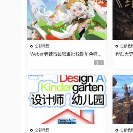
全部教程
全部教
Weber老魏拾藝繪畫第12期角色特訓
绯紅天尊
班【畫質不錯隻有視頻】
有課件
2
全部教程
全部教