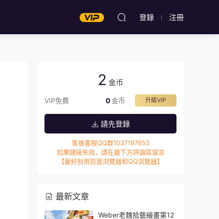
登錄
注冊
2
金币
VIP免費
0
金币
升級VIP
請先登錄
售後客服QQ群1037197653
如果鏈接失效，請在最下方評論區留言
【最好别用百度浏覽器和QQ浏覽器】
最新文章
Weber老魏拾藝繪畫第12