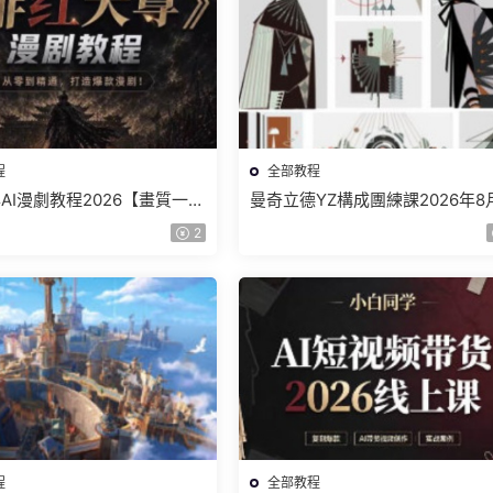
程
全部教程
AI漫劇教程2026【畫質一般
曼奇立德YZ構成團練課2026年8
】
結課【畫質高清有課件】
2
程
全部教程