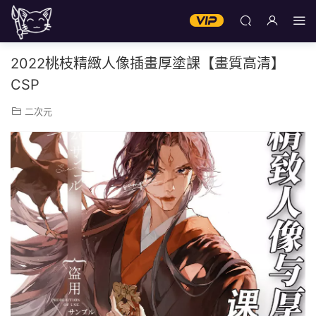
2022桃枝精緻人像插畫厚塗課【畫質高清】
CSP
二次元