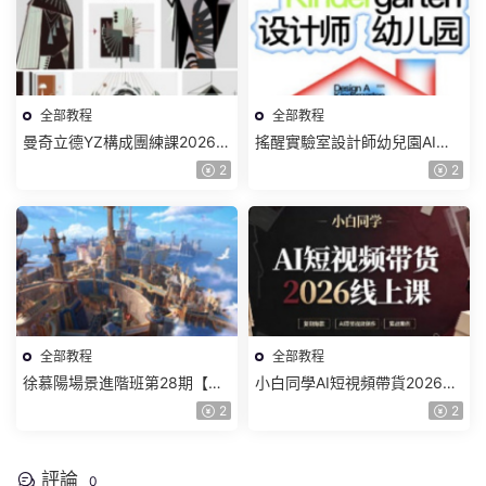
全部教程
全部教程
曼奇立德YZ構成團練課2026年
搖醒實驗室設計師幼兒園AI軟
8月已結課【畫質高清有課件】
件基礎課2025【畫質不錯有素
2
2
材】
全部教程
全部教程
徐慕陽場景進階班第28期【畫
小白同學AI短視頻帶貨2026線
質高清有資料】
上課【畫質不錯有素材】
2
2
評論
0