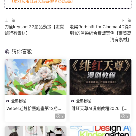
【最好别用百度浏覽器和QQ浏覽器】
上一篇
下一篇
刀魚keyshot7.2産品動畫【畫質
老梁Redshift for Cinema 4D從0
還行有素材】
到1的渲染綜合實戰案例【畫質高
清有素材】
猜你喜歡
全部教程
全部教程
Weber老魏拾藝繪畫第12期角
绯紅天尊AI漫劇教程2026【畫
色特訓班【畫質不錯隻有視
質一般有課件】
2
2
頻】