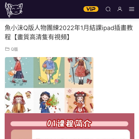
魚小沫Q版人物團練2022年1月結課ipad插畫教
程【畫質高清隻有視頻】
Q版