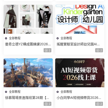
頻】
全部教程
全部教程
曼奇立德YZ構成團練課2026年
搖醒實驗室設計師幼兒園AI軟
8月已結課【畫質高清有課件】
件基礎課2025【畫質不錯有素
2
2
材】
全部教程
全部教程
徐慕陽場景進階班第28期【畫
小白同學AI短視頻帶貨2026線
質高清有資料】
上課【畫質不錯有素材】
2
2