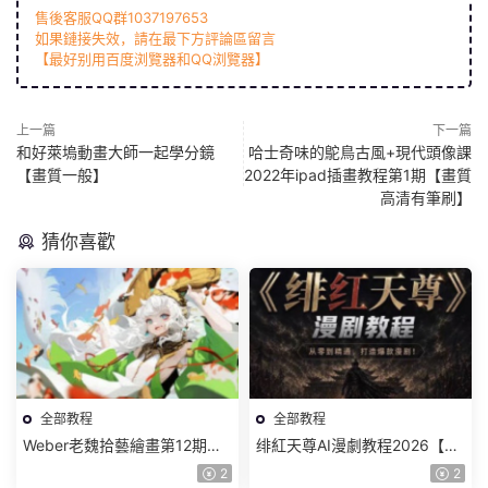
售後客服QQ群1037197653
如果鏈接失效，請在最下方評論區留言
【最好别用百度浏覽器和QQ浏覽器】
上一篇
下一篇
和好萊塢動畫大師一起學分鏡
哈士奇味的鴕鳥古風+現代頭像課
【畫質一般】
2022年ipad插畫教程第1期【畫質
高清有筆刷】
猜你喜歡
全部教程
全部教程
Weber老魏拾藝繪畫第12期角
绯紅天尊AI漫劇教程2026【畫
色特訓班【畫質不錯隻有視
質一般有課件】
2
2