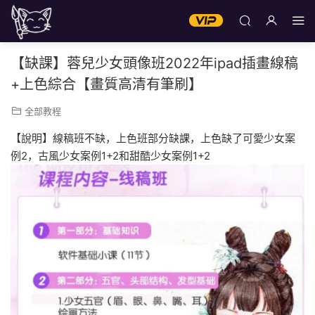
【缺課】蓉兒少女頭像班2022年ipad插畫線稿
+上色綜合【畫質高清有筆刷】
全部教程
【說明】線稿班不缺，上色班部分缺課，上色缺了可愛少女案
例2，古風少女案例1+2和甜酷少女案例1+2