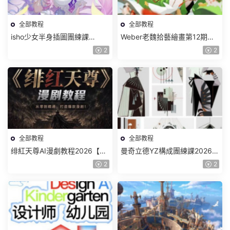
全部教程
全部教程
isho少女半身插圖團練課
Weber老魏拾藝繪畫第12期角
2026【畫質高清隻有視頻】
色特訓班【畫質不錯隻有視
2
2
頻】
全部教程
全部教程
绯紅天尊AI漫劇教程2026【畫
曼奇立德YZ構成團練課2026年
質一般有課件】
8月已結課【畫質高清有課件】
2
2