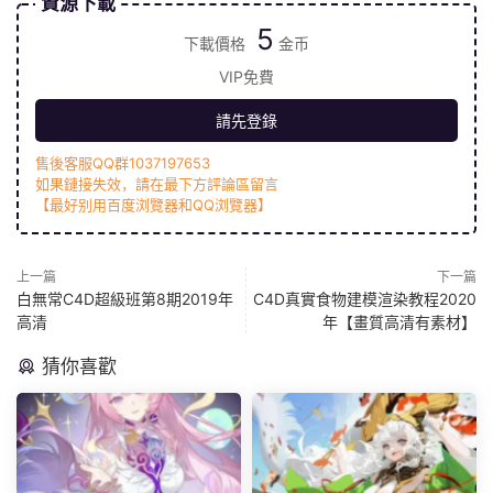
資源下載
5
下載價格
金币
VIP免費
請先登錄
售後客服QQ群1037197653
如果鏈接失效，請在最下方評論區留言
【最好别用百度浏覽器和QQ浏覽器】
上一篇
下一篇
白無常C4D超級班第8期2019年
C4D真實食物建模渲染教程2020
高清
年【畫質高清有素材】
猜你喜歡