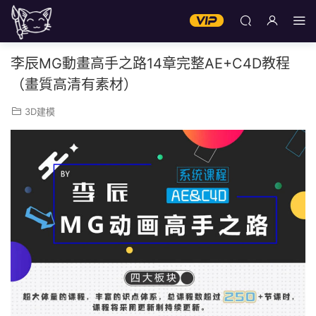
李辰MG動畫高手之路14章完整AE+C4D教程
（畫質高清有素材）
3D建模