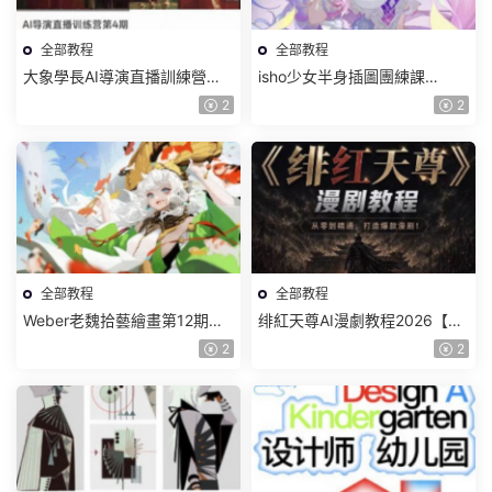
全部教程
全部教程
大象學長AI導演直播訓練營第4
isho少女半身插圖團練課
期2026【畫質高清有資料】
2026【畫質高清隻有視頻】
2
2
全部教程
全部教程
Weber老魏拾藝繪畫第12期角
绯紅天尊AI漫劇教程2026【畫
色特訓班【畫質不錯隻有視
質一般有課件】
2
2
頻】