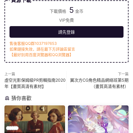
資源下載
5
下載價格
金币
VIP免費
請先登錄
售後客服QQ群1037197653
如果鏈接失效，請在最下方評論區留言
【最好别用百度浏覽器和QQ浏覽器】
上一篇
下一篇
虛空光影保姆級PR剪輯指南2020
翼次方CG角色精品網絡班第5期
年【畫質高清有素材】
（畫質高清有素材）
猜你喜歡