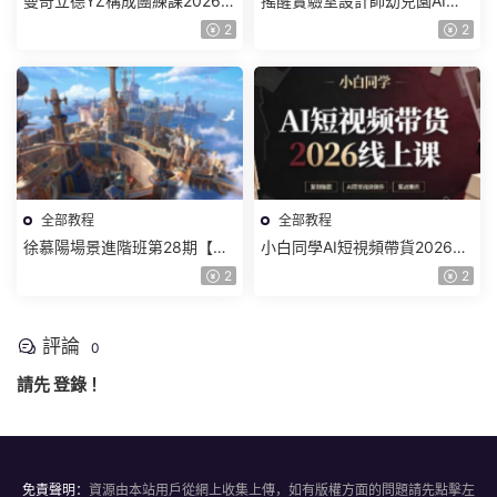
曼奇立德YZ構成團練課2026年
搖醒實驗室設計師幼兒園AI軟
8月已結課【畫質高清有課件】
件基礎課2025【畫質不錯有素
2
2
材】
全部教程
全部教程
徐慕陽場景進階班第28期【畫
小白同學AI短視頻帶貨2026線
質高清有資料】
上課【畫質不錯有素材】
2
2
評論
0
請先
登錄
！
免責聲明：
資源由本站用戶從網上收集上傳，如有版權方面的問題請先點擊左