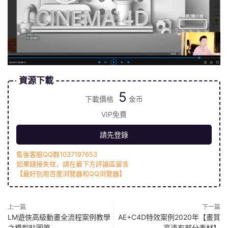
資源下載
5
下載價格
金币
VIP免費
請先登錄
售後客服QQ群1037197653
如果鏈接失效，請在最下方評論區留言
【最好别用百度浏覽器和QQ浏覽器】
上一篇
下一篇
LM遊俠高級動畫全流程案例教學
AE+C4D特效案例2020年【畫質
之模型貼圖篇
高清有部分素材】