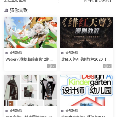
猜你喜歡
全部教程
全部教程
Weber老魏拾藝繪畫第12期角
绯紅天尊AI漫劇教程2026【畫
色特訓班【畫質不錯隻有視
質一般有課件】
2
2
頻】
全部教程
全部教程