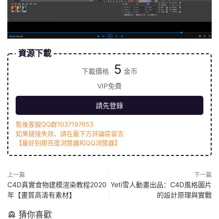
資源下載
5
下載價格
金币
VIP免費
請先登錄
售後客服QQ群1037197653
如果鏈接失效，請在最下方評論區留言
【最好别用百度浏覽器和QQ浏覽器】
上一篇
下一篇
C4D真實食物建模渲染教程2020
Yeti雪人動畫出品：C4D風格圖片
年【畫質高清有素材】
的設計原理與實戰
猜你喜歡