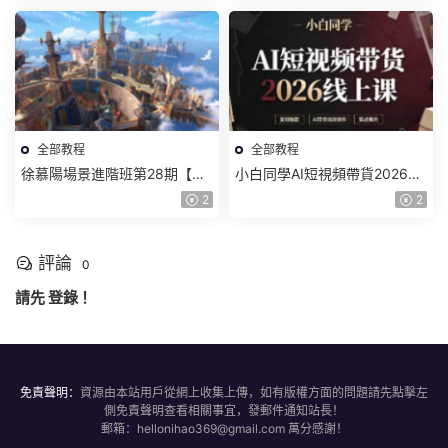
全部教程
全部教程
徐慕陽場景進階班第28期【畫
小白同學AI短視頻帶貨2026線
質高清有資料】
上課【畫質不錯有素材】
2
2
評論
0
請先
登錄
！
免責聲明：
資源由本站用戶從網上收集上傳，如有版權方面的問題請先點擊左
側免責聲明查看相關事宜，發郵件通知站長！
郵箱：hellonihao369@gmail.com 萬分感謝！