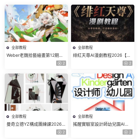
全部教程
全部教程
Weber老魏拾藝繪畫第12期角
绯紅天尊AI漫劇教程2026【畫
色特訓班【畫質不錯隻有視
質一般有課件】
2
2
頻】
全部教程
全部教程
曼奇立德YZ構成團練課2026年
搖醒實驗室設計師幼兒園AI軟
8月已結課【畫質高清有課件】
件基礎課2025【畫質不錯有素
2
2
材】