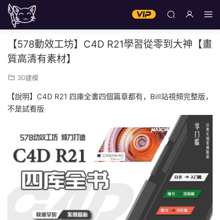
【578動效工坊】C4D R21學習從零到大神【畫
質高清有素材】
3D建模
【說明】C4D R21 四庫全書四個篇章都有，Bill站視頻完整版，
不是試看版