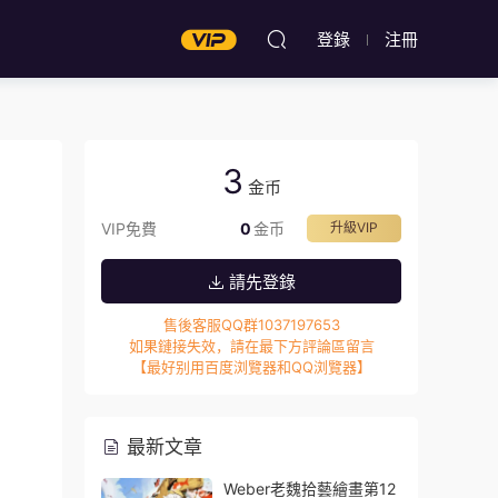
登錄
注冊
3
金币
VIP免費
0
金币
升級VIP
請先登錄
售後客服QQ群1037197653
如果鏈接失效，請在最下方評論區留言
【最好别用百度浏覽器和QQ浏覽器】
最新文章
Weber老魏拾藝繪畫第12