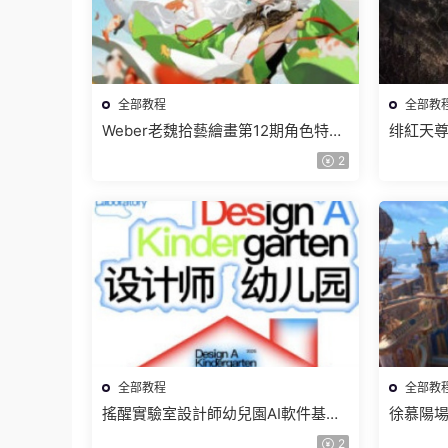
全部教程
全部教
Weber老魏拾藝繪畫第12期角色特訓
绯紅天尊
班【畫質不錯隻有視頻】
有課件
2
全部教程
全部教
搖醒實驗室設計師幼兒園AI軟件基礎
徐慕陽場
課2025【畫質不錯有素材】
有資料
2