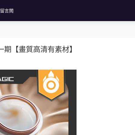
留言闆
品課第一期【畫質高清有素材】