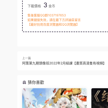
3
下載價格
金币
售後客服QQ群1037197653
如果鏈接失效，請在最下方評論區留言
【最好别用百度浏覽器和QQ浏覽器】
上一篇
阿策第九期頭像班2022年2月結課【畫質高清隻有視頻】
猜你喜歡