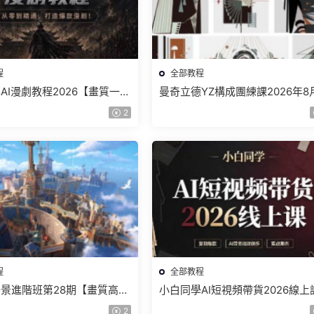
程
全部教程
AI漫劇教程2026【畫質一般
曼奇立德YZ構成團練課2026年8
】
結課【畫質高清有課件】
2
程
全部教程
景進階班第28期【畫質高清
小白同學AI短視頻帶貨2026線上
】
【畫質不錯有素材】
2