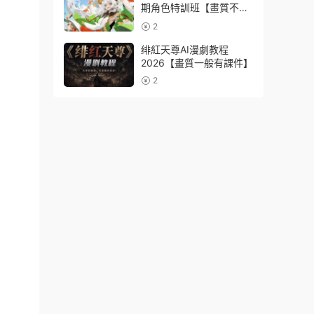
期角色特訓班【畫質不錯
隻有視頻】
2
绯紅天尊AI漫劇教程
2026【畫質一般有課件】
2