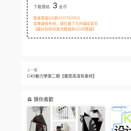
3
下載價格
金币
售後客服QQ群1037197653
如果鏈接失效，請在最下方評論區留言
【最好别用百度浏覽器和QQ浏覽器】
上一篇
C4D動力學第二期【畫質高清有素材】
猜你喜歡