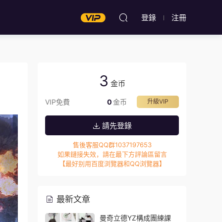
登錄
注冊
3
金币
VIP免費
0
金币
升級VIP
請先登錄
售後客服QQ群1037197653
如果鏈接失效，請在最下方評論區留言
【最好别用百度浏覽器和QQ浏覽器】
最新文章
曼奇立德YZ構成團練課