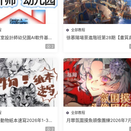
程
全部教程
室設計師幼兒園AI軟件基礎
徐慕陽場景進階班第28期【畫質
5【畫質不錯有素材】
有資料】
2
程
全部教程
動物紙本速寫2026年1-3期
月罪氛圍摸魚頭像團練2026年7
畫質不錯有課件筆刷】
【畫質高清有課件】
2