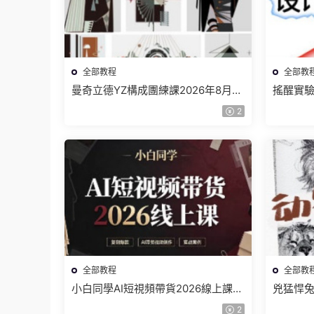
全部教程
全部教
曼奇立德YZ構成團練課2026年8月已
搖醒實驗
結課【畫質高清有課件】
課202
2
全部教程
全部教
小白同學AI短視頻帶貨2026線上課
兇猛悍兔
【畫質不錯有素材】
合集【
2