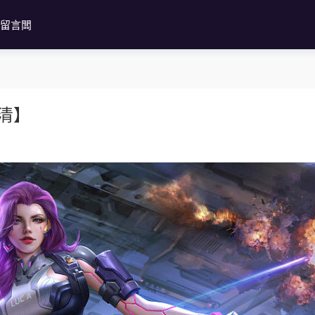
留言闆
清】