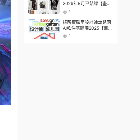
2026年8月已結課【畫質
高清有課件】
2
搖醒實驗室設計師幼兒園
AI軟件基礎課2025【畫質
不錯有素材】
2