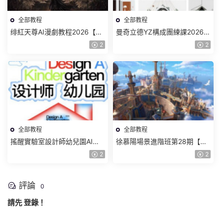
全部教程
全部教程
绯紅天尊AI漫劇教程2026【畫
曼奇立德YZ構成團練課2026年
質一般有課件】
8月已結課【畫質高清有課件】
2
2
全部教程
全部教程
搖醒實驗室設計師幼兒園AI軟
徐慕陽場景進階班第28期【畫
件基礎課2025【畫質不錯有素
質高清有資料】
2
2
材】
評論
0
請先
登錄
！