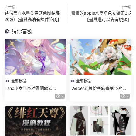
上一篇
下一篇
缺陽黑白水墨美男頭像團練課
畫畫的apple水墨角色立繪第2期
2026【畫質高清有課件筆刷】
【畫質還可以隻有視頻】
猜你喜歡
全部教程
全部教程
isho少女半身插圖團練課
Weber老魏拾藝繪畫第12期角
2026【畫質高清隻有視頻】
色特訓班【畫質不錯隻有視
2
2
頻】