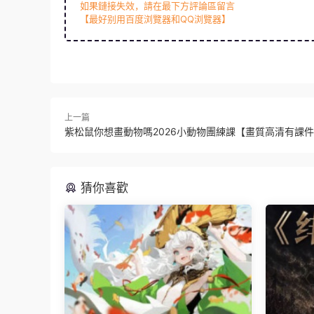
如果鏈接失效，請在最下方評論區留言
【最好别用百度浏覽器和QQ浏覽器】
上一篇
紫松鼠你想畫動物嗎2026小動物團練課【畫質高清有課
猜你喜歡