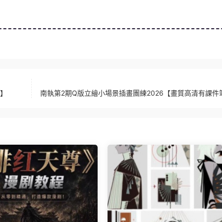
件】
南執第2期Q版立繪小場景插畫團練2026【畫質高清有課件