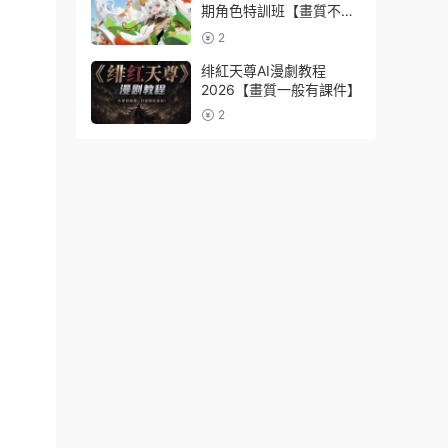
期角色特訓班【畫質不錯
隻有視頻】
2
绯紅天尊AI漫劇教程
2026【畫質一般有課件】
2