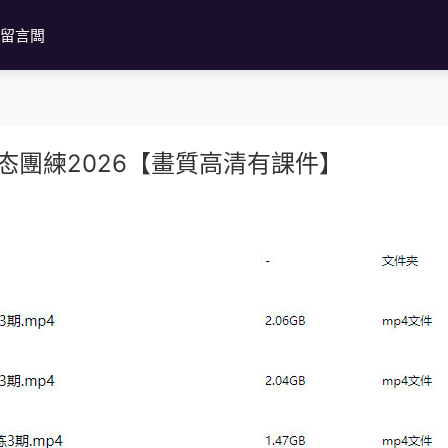
留言闆
态團練2026【畫質高清有課件】