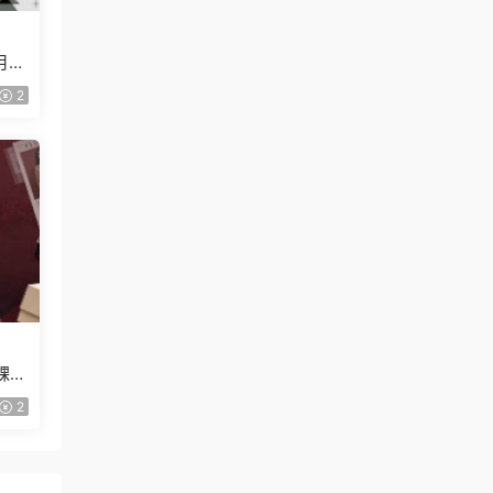
月已
2
課
2