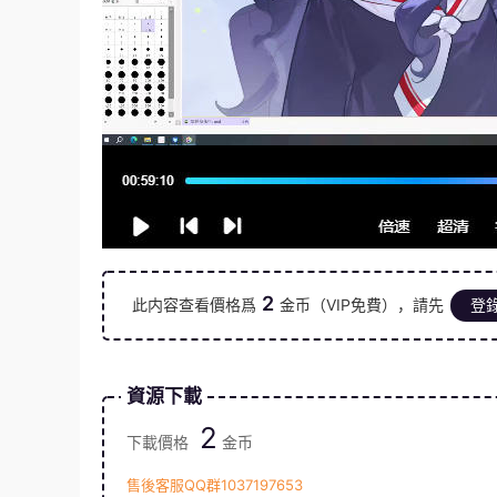
2
此内容查看價格爲
金币（VIP免費），請先
登
資源下載
2
下載價格
金币
售後客服QQ群1037197653