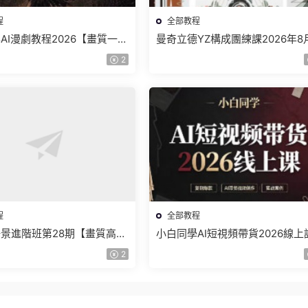
程
全部教程
AI漫劇教程2026【畫質一般
曼奇立德YZ構成團練課2026年8
】
結課【畫質高清有課件】
2
程
全部教程
景進階班第28期【畫質高清
小白同學AI短視頻帶貨2026線上
】
【畫質不錯有素材】
2