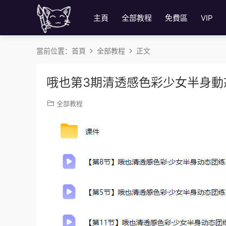
主頁
全部教程
免費區
VIP
當前位置：
首頁
全部教程
正文
哦也第3期清透感色彩少女半身動
全部教程