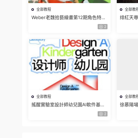
全部教程
全部教
Weber老魏拾藝繪畫第12期角色特訓
绯紅天尊
班【畫質不錯隻有視頻】
有課件
2
全部教程
全部教
搖醒實驗室設計師幼兒園AI軟件基礎
徐慕陽場
課2025【畫質不錯有素材】
有資料
2