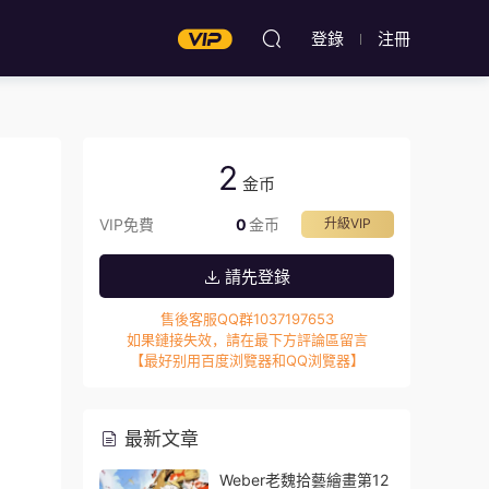
登錄
注冊
2
金币
VIP免費
0
金币
升級VIP
請先登錄
售後客服QQ群1037197653
如果鏈接失效，請在最下方評論區留言
【最好别用百度浏覽器和QQ浏覽器】
最新文章
Weber老魏拾藝繪畫第12