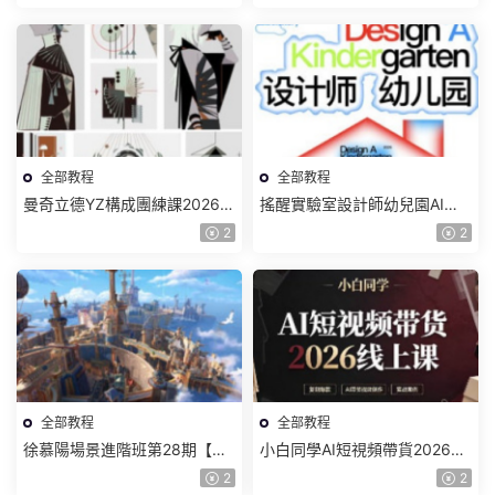
頻】
全部教程
全部教程
曼奇立德YZ構成團練課2026年
搖醒實驗室設計師幼兒園AI軟
8月已結課【畫質高清有課件】
件基礎課2025【畫質不錯有素
2
2
材】
全部教程
全部教程
徐慕陽場景進階班第28期【畫
小白同學AI短視頻帶貨2026線
質高清有資料】
上課【畫質不錯有素材】
2
2