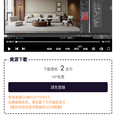
資源下載
2
下載價格
金币
VIP免費
請先登錄
售後客服QQ群1037197653
如果鏈接失效，請在最下方評論區留言
【最好别用百度浏覽器和QQ浏覽器】