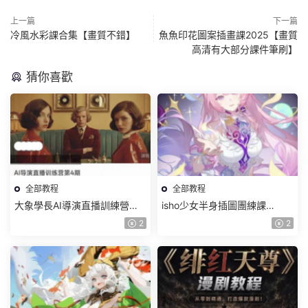
上一篇
下一篇
冷風水彩課合集【畫質不錯】
魚魚印花圖案插畫課2025【畫質
高清有大部分課件筆刷】
猜你喜歡
全部教程
全部教程
大象學長AI導演直播訓練營第4
isho少女半身插圖團練課
期2026【畫質高清有資料】
2026【畫質高清隻有視頻】
2
2