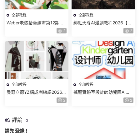
全部教程
全部教程
Weber老魏拾藝繪畫第12期角
绯紅天尊AI漫劇教程2026【畫
色特訓班【畫質不錯隻有視
質一般有課件】
2
2
頻】
全部教程
全部教程
曼奇立德YZ構成團練課2026年
搖醒實驗室設計師幼兒園AI軟
8月已結課【畫質高清有課件】
件基礎課2025【畫質不錯有素
2
2
材】
評論
0
請先
登錄
！