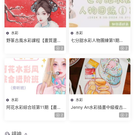
水彩
水彩
野篆古風水彩課程【畫質還行
七分甜水彩人物團練第1期
隻有視頻】
2024【畫質較差有筆刷和素
2
2
材】
水彩
水彩
阿花水彩綜合班第11期【畫質
Jenny An水彩插畫中級複古包
高清有筆刷和素材】
裝系列【畫質還行有課件】
2
2
評論
0