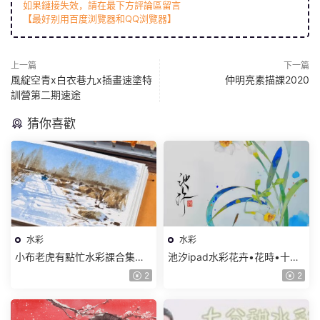
如果鏈接失效，請在最下方評論區留言
【最好别用百度浏覽器和QQ浏覽器】
上一篇
下一篇
風綻空青x白衣巷九x插畫速塗特
仲明亮素描課2020
訓營第二期速途
猜你喜歡
水彩
水彩
小布老虎有點忙水彩課合集
池汐ipad水彩花卉•花時•十二
【畫質高清隻有視頻】
月曆花【畫質還行隻有視頻】
2
2