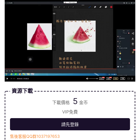
資源下載
5
下載價格
金币
VIP免費
請先登錄
售後客服QQ群1037197653