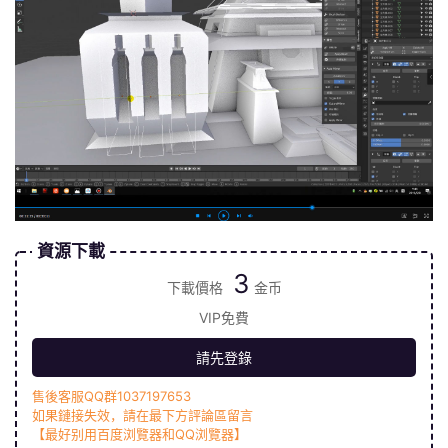
資源下載
3
下載價格
金币
VIP免費
請先登錄
售後客服QQ群1037197653
如果鏈接失效，請在最下方評論區留言
【最好别用百度浏覽器和QQ浏覽器】