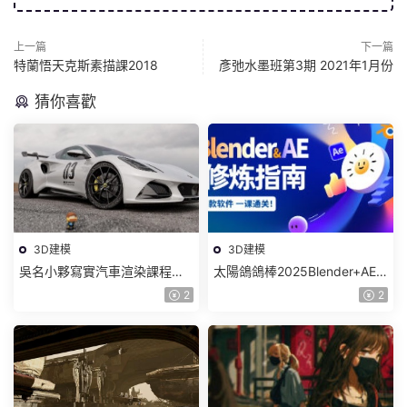
上一篇
下一篇
特蘭悟天克斯素描課2018
彥弛水墨班第3期 2021年1月份
猜你喜歡
3D建模
3D建模
吳名小夥寫實汽車渲染課程
太陽鴿鴿棒2025Blender+AE
2025年結課C4D+OC【畫質高
超級修煉指南【畫質高清有部
2
2
清有素材】
分素材】