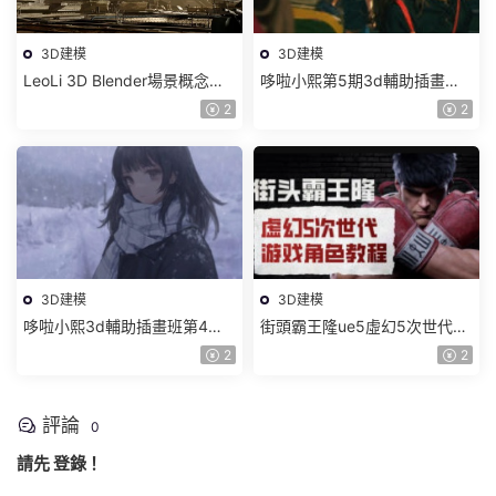
3D建模
3D建模
LeoLi 3D Blender場景概念設
哆啦小熙第5期3d輔助插畫班
計班第6期2023年【畫質高清
2023年【畫質不錯有大部分素
2
2
隻有視頻】
材】
3D建模
3D建模
哆啦小熙3d輔助插畫班第4期
街頭霸王隆ue5虛幻5次世代遊
【畫質一般有大部分素材】
戲角色制作全流程2024【畫質
2
2
超清有大部分素材】
評論
0
請先
登錄
！