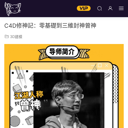
C4D修神記：零基礎到三維封神曾神
3D建模