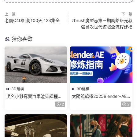
上一篇
下一篇
老鷹C4D計劃100天 123集全
zbrush魔型志第三期網絡班光叔
強哥次世代遊戲全流程建模
猜你喜歡
3D建模
3D建模
吳名小夥寫實汽車渲染課程
太陽鴿鴿棒2025Blender+AE
2025年結課C4D+OC【畫質高
超級修煉指南【畫質高清有部
2
2
清有素材】
分素材】