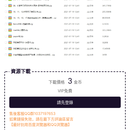
資源下載
3
下載價格
金币
VIP免費
請先登錄
售後客服QQ群1037197653
如果鏈接失效，請在最下方評論區留言
【最好别用百度浏覽器和QQ浏覽器】