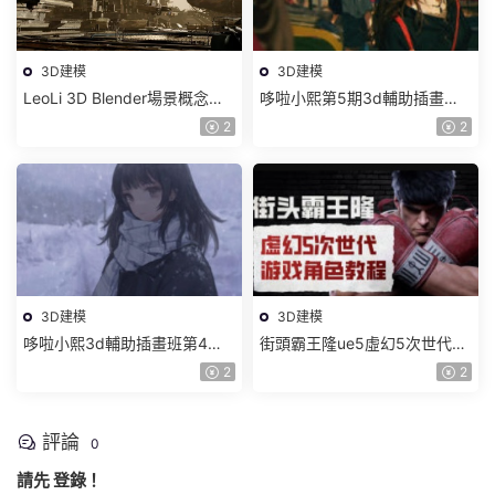
3D建模
3D建模
LeoLi 3D Blender場景概念設
哆啦小熙第5期3d輔助插畫班
計班第6期2023年【畫質高清
2023年【畫質不錯有大部分素
2
2
隻有視頻】
材】
3D建模
3D建模
哆啦小熙3d輔助插畫班第4期
街頭霸王隆ue5虛幻5次世代遊
【畫質一般有大部分素材】
戲角色制作全流程2024【畫質
2
2
超清有大部分素材】
評論
0
請先
登錄
！