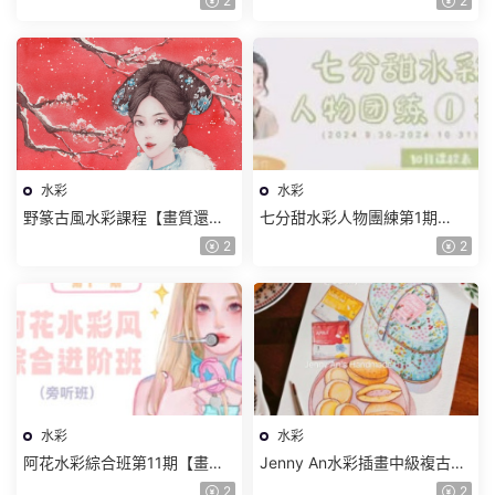
2
2
水彩
水彩
野篆古風水彩課程【畫質還行
七分甜水彩人物團練第1期
隻有視頻】
2024【畫質較差有筆刷和素
2
2
材】
水彩
水彩
阿花水彩綜合班第11期【畫質
Jenny An水彩插畫中級複古包
高清有筆刷和素材】
裝系列【畫質還行有課件】
2
2