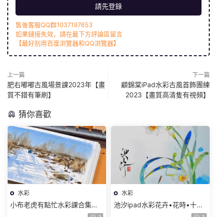
請先登錄
售後客服QQ群1037197653
如果鏈接失效，請在最下方評論區留言
【最好别用百度浏覽器和QQ浏覽器】
上一篇
下一篇
肥右嘟嘟古風場景課2023年【畫
顧錦棠iPad水彩古風首飾團練
質不錯有筆刷】
2023【畫質高清隻有視頻】
猜你喜歡
水彩
水彩
小布老虎有點忙水彩課合集
池汐ipad水彩花卉•花時•十二
【畫質高清隻有視頻】
月曆花【畫質還行隻有視頻】