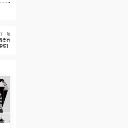
下一篇
清隻有
視頻】