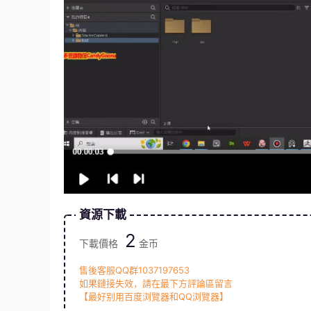
資源下載
2
下載價格
金币
售後客服QQ群1037197653
如果鏈接失效，請在最下方評論區留言
【最好别用百度浏覽器和QQ浏覽器】