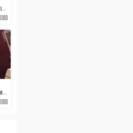
月已
2
課
2