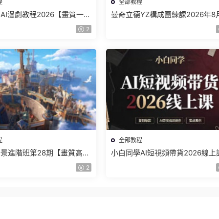
程
全部教程
AI漫劇教程2026【畫質一般
曼奇立德YZ構成團練課2026年8
】
結課【畫質高清有課件】
2
程
全部教程
景進階班第28期【畫質高清
小白同學AI短視頻帶貨2026線上
】
【畫質不錯有素材】
2