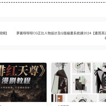
視頻】
夢裏呀呀呀CG正比人物設計及Q版繪畫系統課2024【畫質高