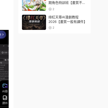
期角色特訓班【畫質不錯
隻有視頻】
2
绯紅天尊AI漫劇教程
2026【畫質一般有課件】
2