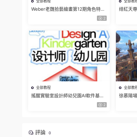
全部教程
全部教
Weber老魏拾藝繪畫第12期角色特訓
绯紅天尊
班【畫質不錯隻有視頻】
有課件
2
全部教程
全部教
搖醒實驗室設計師幼兒園AI軟件基礎
徐慕陽場
課2025【畫質不錯有素材】
有資料
2
評論
0