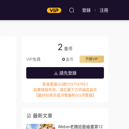
登錄
注冊
2
金币
VIP免費
0
金币
升級VIP
請先登錄
售後客服QQ群1037197653
如果鏈接失效，請在最下方評論區留言
【最好别用百度浏覽器和QQ浏覽器】
最新文章
Weber老魏拾藝繪畫第12