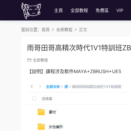
主頁
全部教程
免費區
VIP
當前位置：
首頁
全部教程
正文
雨哥田哥高精次時代1V1特訓班ZB
全部教程
【說明】課程涉及軟件MAYA+ZBRUSH+UE5