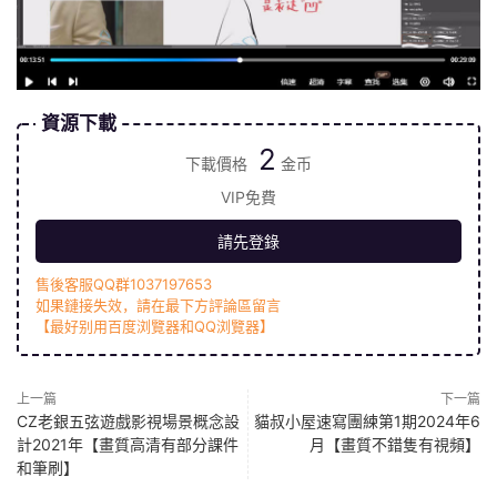
資源下載
2
下載價格
金币
VIP免費
請先登錄
售後客服QQ群1037197653
如果鏈接失效，請在最下方評論區留言
【最好别用百度浏覽器和QQ浏覽器】
上一篇
下一篇
CZ老銀五弦遊戲影視場景概念設
貓叔小屋速寫團練第1期2024年6
計2021年【畫質高清有部分課件
月【畫質不錯隻有視頻】
和筆刷】