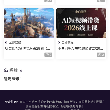
2
2
材】
全部教程
全部教程
徐慕陽場景進階班第28期【畫
小白同學AI短視頻帶貨2026線
質高清有資料】
上課【畫質不錯有素材】
2
2
評論
0
請先
登錄
！
免責聲明：
資源由本站用戶從網上收集上傳，如有版權方面的問題請先點擊左
側免責聲明查看相關事宜，發郵件通知站長！