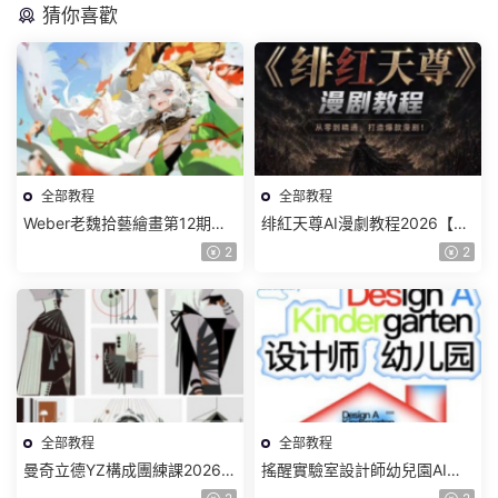
猜你喜歡
全部教程
全部教程
Weber老魏拾藝繪畫第12期角
绯紅天尊AI漫劇教程2026【畫
色特訓班【畫質不錯隻有視
質一般有課件】
2
2
頻】
全部教程
全部教程
曼奇立德YZ構成團練課2026年
搖醒實驗室設計師幼兒園AI軟
8月已結課【畫質高清有課件】
件基礎課2025【畫質不錯有素