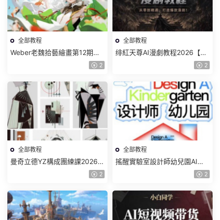
全部教程
全部教程
Weber老魏拾藝繪畫第12期角
绯紅天尊AI漫劇教程2026【畫
色特訓班【畫質不錯隻有視
質一般有課件】
2
2
頻】
全部教程
全部教程
曼奇立德YZ構成團練課2026年
搖醒實驗室設計師幼兒園AI軟
8月已結課【畫質高清有課件】
件基礎課2025【畫質不錯有素
2
2
材】