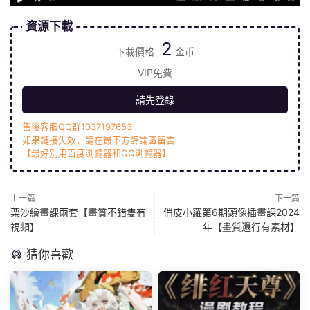
資源下載
2
下載價格
金币
VIP免費
請先登錄
售後客服QQ群1037197653
如果鏈接失效，請在最下方評論區留言
【最好别用百度浏覽器和QQ浏覽器】
上一篇
下一篇
栗沙繪畫課兩套【畫質不錯隻有
俏皮小羅第6期頭像插畫課2024
視頻】
年【畫質還行有素材】
猜你喜歡