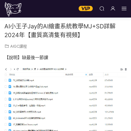
AI小王子Jay的AI繪畫系統教學MJ+SD詳解
2024年【畫質高清隻有視頻】
AIGC課程
【說明】缺最後一節課