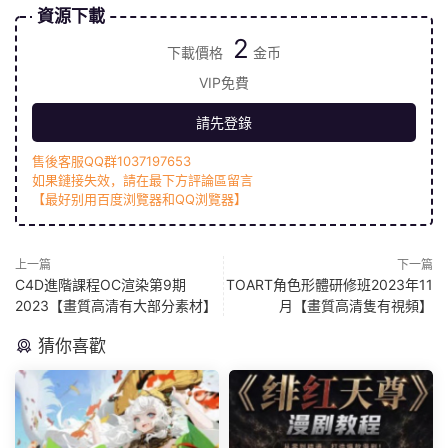
資源下載
2
下載價格
金币
VIP免費
請先登錄
售後客服QQ群1037197653
如果鏈接失效，請在最下方評論區留言
【最好别用百度浏覽器和QQ浏覽器】
上一篇
下一篇
C4D進階課程OC渲染第9期
TOART角色形體研修班2023年11
2023【畫質高清有大部分素材】
月【畫質高清隻有視頻】
猜你喜歡