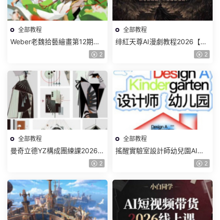
全部教程
全部教程
Weber老魏拾藝繪畫第12期角
绯紅天尊AI漫劇教程2026【畫
色特訓班【畫質不錯隻有視
質一般有課件】
2
2
頻】
全部教程
全部教程
曼奇立德YZ構成團練課2026年
搖醒實驗室設計師幼兒園AI軟
8月已結課【畫質高清有課件】
件基礎課2025【畫質不錯有素
2
2
材】