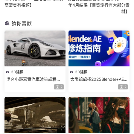
高清隻有視頻】
年4月結課【畫質還行有大部分素
材】
猜你喜歡
3D建模
3D建模
吳名小夥寫實汽車渲染課程
太陽鴿鴿棒2025Blender+AE
2025年結課C4D+OC【畫質高
超級修煉指南【畫質高清有部
2
2
清有素材】
分素材】