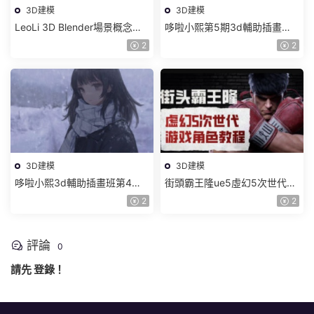
3D建模
3D建模
LeoLi 3D Blender場景概念設
哆啦小熙第5期3d輔助插畫班
計班第6期2023年【畫質高清
2023年【畫質不錯有大部分素
2
2
隻有視頻】
材】
3D建模
3D建模
哆啦小熙3d輔助插畫班第4期
街頭霸王隆ue5虛幻5次世代遊
【畫質一般有大部分素材】
戲角色制作全流程2024【畫質
2
2
超清有大部分素材】
評論
0
請先
登錄
！