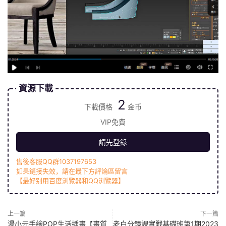
資源下載
2
下載價格
金币
VIP免費
請先登錄
售後客服QQ群1037197653
如果鏈接失效，請在最下方評論區留言
【最好别用百度浏覽器和QQ浏覽器】
上一篇
下一篇
湯小元手繪POP生活插畫【畫質
老白分鏡課實戰基礎班第1期2023