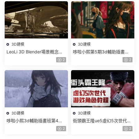
3D建模
3D建模
LeoLi 3D Blender場景概念設
哆啦小熙第5期3d輔助插畫班
計班第6期2023年【畫質高清
2023年【畫質不錯有大部分素
2
2
隻有視頻】
材】
3D建模
3D建模
哆啦小熙3d輔助插畫班第4期
街頭霸王隆ue5虛幻5次世代遊
【畫質一般有大部分素材】
戲角色制作全流程2024【畫質
2
2
超清有大部分素材】