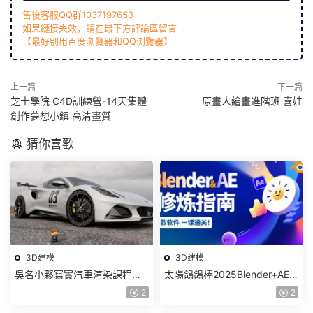
售後客服QQ群1037197653
如果鏈接失效，請在最下方評論區留言
【最好别用百度浏覽器和QQ浏覽器】
上一篇
下一篇
芝士學院 C4D訓練營-14天集體
原畫人繪畫進階班 喜娃
創作夢想小鎮 高清畫質
猜你喜歡
3D建模
3D建模
吳名小夥寫實汽車渲染課程
太陽鴿鴿棒2025Blender+AE
2025年結課C4D+OC【畫質高
超級修煉指南【畫質高清有部
2
2
清有素材】
分素材】