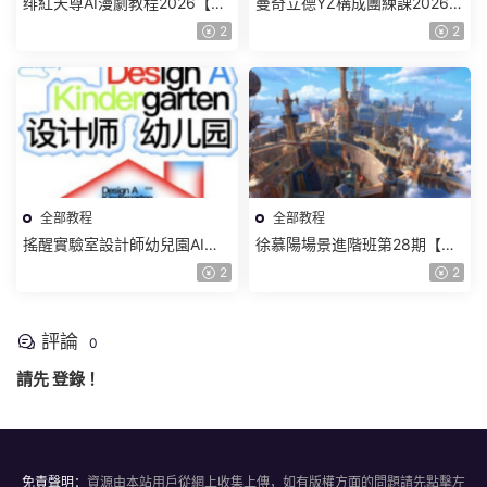
绯紅天尊AI漫劇教程2026【畫
曼奇立德YZ構成團練課2026年
質一般有課件】
8月已結課【畫質高清有課件】
2
2
全部教程
全部教程
搖醒實驗室設計師幼兒園AI軟
徐慕陽場景進階班第28期【畫
件基礎課2025【畫質不錯有素
質高清有資料】
2
2
材】
評論
0
請先
登錄
！
免責聲明：
資源由本站用戶從網上收集上傳，如有版權方面的問題請先點擊左