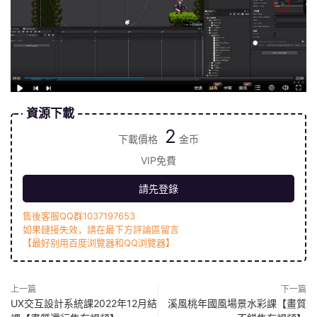
資源下載
2
下載價格
金币
VIP免費
請先登錄
售後客服QQ群1037197653
如果鏈接失效，請在最下方評論區留言
【最好别用百度浏覽器和QQ浏覽器】
上一篇
下一篇
UX交互設計系統課2022年12月結
溪風桃年國風場景水彩課【畫質