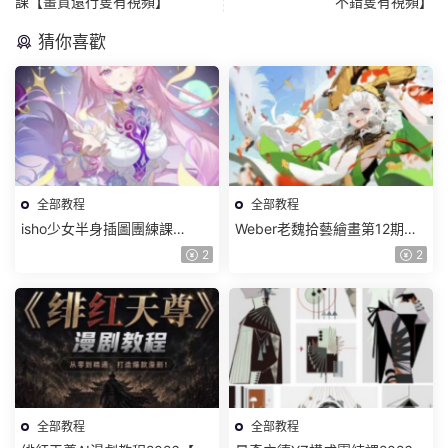
課【畫質還行隻有視頻】
不錯隻有視頻】
猜你喜歡
全部教程
全部教程
isho少女半身插圖團練課
Weber老魏拾藝繪畫第12期角
2026【畫質高清隻有視頻】
色特訓班【畫質不錯隻有視
2
2
頻】
全部教程
全部教程