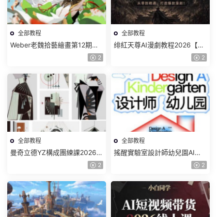
全部教程
全部教程
Weber老魏拾藝繪畫第12期角
绯紅天尊AI漫劇教程2026【畫
色特訓班【畫質不錯隻有視
質一般有課件】
2
2
頻】
全部教程
全部教程
曼奇立德YZ構成團練課2026年
搖醒實驗室設計師幼兒園AI軟
8月已結課【畫質高清有課件】
件基礎課2025【畫質不錯有素
2
2
材】