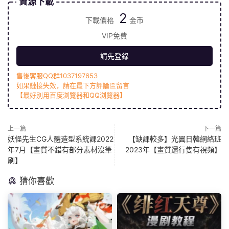
資源下載
2
下載價格
金币
VIP免費
請先登錄
售後客服QQ群1037197653
如果鏈接失效，請在最下方評論區留言
【最好别用百度浏覽器和QQ浏覽器】
上一篇
下一篇
妖怪先生CG人體造型系統課2022
【缺課較多】光翼日韓網絡班
年7月【畫質不錯有部分素材沒筆
2023年【畫質還行隻有視頻】
刷】
猜你喜歡