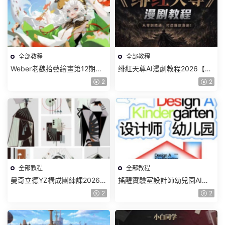
全部教程
全部教程
Weber老魏拾藝繪畫第12期角
绯紅天尊AI漫劇教程2026【畫
色特訓班【畫質不錯隻有視
質一般有課件】
2
2
頻】
全部教程
全部教程
曼奇立德YZ構成團練課2026年
搖醒實驗室設計師幼兒園AI軟
8月已結課【畫質高清有課件】
件基礎課2025【畫質不錯有素
2
2
材】