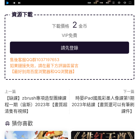
資源下載
2
下載價格
金币
VIP免費
請先登錄
售後客服QQ群1037197653
如果鏈接失效，請在最下方評論區留言
【最好别用百度浏覽器和QQ浏覽器】
上一篇
下一篇
【缺課】zbrush專項造型團練課
時晏iPad國風彩墨人像課第1期
程一期（宙斯）2023年【畫質超
2023年結課【畫質還可以有筆刷
清隻有視頻】
課件】
猜你喜歡