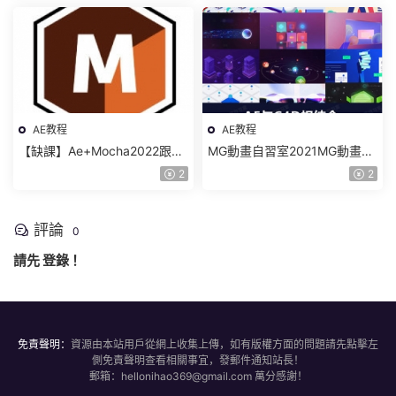
AE教程
AE教程
【缺課】Ae+Mocha2022跟蹤
MG動畫自習室2021MG動畫商
合成系統教程【畫質不錯有大
業案例進階教程AE+C4D【畫
2
2
部分素材】
質高清有素材】
評論
0
請先
登錄
！
免責聲明：
資源由本站用戶從網上收集上傳，如有版權方面的問題請先點擊左
側免責聲明查看相關事宜，發郵件通知站長！
郵箱：hellonihao369@gmail.com 萬分感謝！