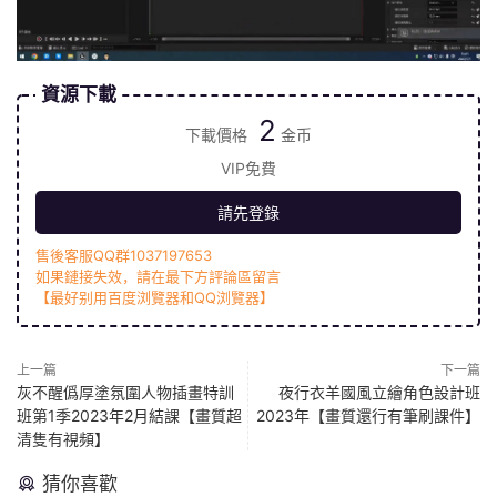
資源下載
2
下載價格
金币
VIP免費
請先登錄
售後客服QQ群1037197653
如果鏈接失效，請在最下方評論區留言
【最好别用百度浏覽器和QQ浏覽器】
上一篇
下一篇
灰不醒僞厚塗氛圍人物插畫特訓
夜行衣羊國風立繪角色設計班
班第1季2023年2月結課【畫質超
2023年【畫質還行有筆刷課件】
清隻有視頻】
猜你喜歡