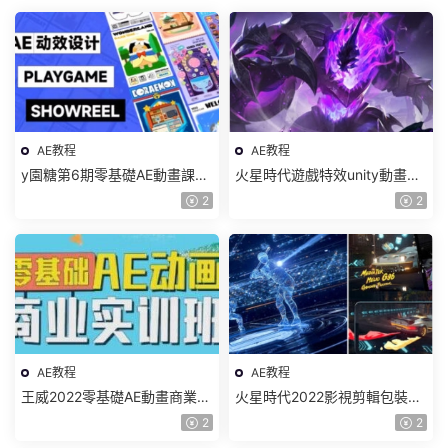
AE教程
AE教程
y園糖第6期零基礎AE動畫課
火星時代遊戲特效unity動畫大
2023年【畫質高清有素材】
師班2021【畫質不錯有大部分
2
2
素材】
AE教程
AE教程
王威2022零基礎AE動畫商業實
火星時代2022影視剪輯包裝設
訓班第1期【畫質高清隻有視
計班【畫質高清有大部分素
2
2
頻】
材】